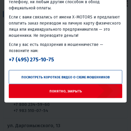
телефону, ни любым другим способом в обход
официальной оплаты.
3
Пункты выдачи:
Если с вами связались от имени X-MOTORS и предлагают
оплатить заказ переводом на личную карту физического
ул. Большая, 256Б
лица или индивидуального предпринимателя — это
мошенники. Не переводите деньги!
Если у вас есть подозрения в мошенничестве —
График работы:
позвоните нам:
Пн: 09:00 -
Чт: 09:00 - 18:00
+7 (495) 275-10-75
18:00
Пт: 09:00 -
Вт: 09:00 - 18:00
18:00
Ср: 09:00 -
Сб: выходной
ПОСМОТРЕТЬ КОРОТКОЕ ВИДЕО О СХЕМЕ МОШЕННИКОВ
18:00
Вс: выходной
Телефоны:
ПОНЯТНО, ЗАКРЫТЬ
+7 383 310-07-54
+7 800 234-59-60
+7 983 510-07-54
ул. Даргомыжского, 13