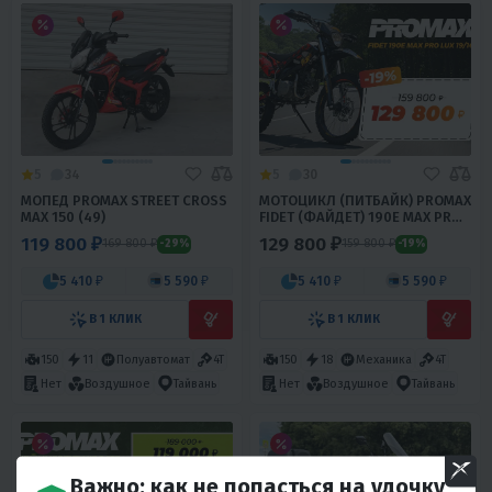
5
34
5
30
МОПЕД PROMAX STREET CROSS
МОТОЦИКЛ (ПИТБАЙК) PROMAX
MAX 150 (49)
FIDET (ФАЙДЕТ) 190E MAX PRO
LUX 19/16
119 800 ₽
129 800 ₽
169 800 ₽
159 800 ₽
-29%
-19%
5 410 ₽
5 590 ₽
5 410 ₽
5 590 ₽
В 1 КЛИК
В 1 КЛИК
150
11
Полуавтомат
4T
150
18
Механика
4T
Нет
Воздушное
Тайвань
Нет
Воздушное
Тайвань
Важно: как не попасться на удочку