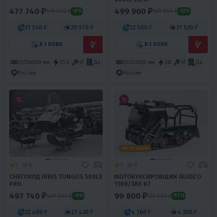
477 740 ₽
499 900 ₽
479 000 ₽
569 900 ₽
-0%
-12%
21 500 ₽
20 570 ₽
22 500 ₽
21 520 ₽
В 1 КЛИК
В 1 КЛИК
3333х500 мм
21.5
4T
Да
3333х500 мм
28
4T
Да
Россия
Россия
ХИТ ПРОДАЖ
5
0
5
9
СНЕГОХОД IRBIS TUNGUS 500LE
МОТОБУКСИРОВЩИК IKUDZO
PRO
1100/380 К7
497 740 ₽
99 800 ₽
499 000 ₽
119 900 ₽
-0%
-17%
22 400 ₽
21 430 ₽
4 160 ₽
4 300 ₽