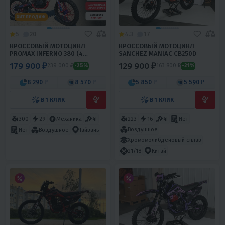
ХИТ ПРОДАЖ
5
20
4.3
17
КРОССОВЫЙ МОТОЦИКЛ
КРОССОВЫЙ МОТОЦИКЛ
PROMAX INFERNO 380 (4
SANCHEZ MANIAC CB250D
VALVES, 5 GEARS)
179 900 ₽
129 900 ₽
239 000 ₽
163 800 ₽
-25%
-21%
8 290 ₽
8 570 ₽
5 850 ₽
5 590 ₽
В 1 КЛИК
В 1 КЛИК
300
29
Механика
4T
223
16
4T
Нет
Воздушное
Нет
Воздушное
Тайвань
Хромомолибденовый сплав
21/18
Китай