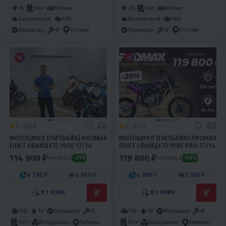
15
Нет
500мм
20
Нет
500мм
Бензиновый
420
Бензиновый
460
Вариатор
4T
Россия
Вариатор
4T
Россия
5
28
5
21
МОТОЦИКЛ (ПИТБАЙК) PROMAX
МОТОЦИКЛ (ПИТБАЙК) PROMAX
FIDET (ФАЙДЕТ) 190E 17/14
FIDET (ФАЙДЕТ) 190E PRO 17/14
114 900 ₽
119 800 ₽
144 800 ₽
149 900 ₽
-21%
-20%
4 790 ₽
4 950 ₽
4 990 ₽
5 160 ₽
В 1 КЛИК
В 1 КЛИК
150
16
Механика
4T
150
16
Механика
4T
Нет
Воздушное
Тайвань
Нет
Воздушное
Тайвань