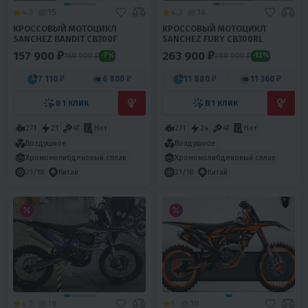
4.2
15
4.3
16
КРОССОВЫЙ МОТОЦИКЛ
КРОССОВЫЙ МОТОЦИКЛ
SANCHEZ BANDIT CB300F
SANCHEZ FURY CB300RL
157 900 ₽
263 900 ₽
169 900 ₽
299 900 ₽
-7%
-12%
7 110 ₽
6 800 ₽
11 880 ₽
11 360 ₽
В 1 КЛИК
В 1 КЛИК
271
21
4T
Нет
271
24
4T
Нет
Воздушное
Воздушное
Хромомолибденовый сплав
Хромомолибденовый сплав
21/18
Китай
21/18
Китай
4.2
19
5
10