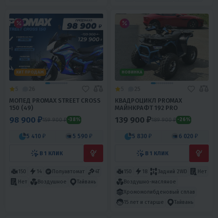
ХИТ ПРОДАЖ
НОВИНКА
5
26
5
25
МОПЕД PROMAX STREET CROSS
КВАДРОЦИКЛ PROMAX
150 (49)
МАЙНКРАФТ 192 PRO
98 900 ₽
139 900 ₽
159 900 ₽
189 900 ₽
-38%
-26%
5 410 ₽
5 590 ₽
5 830 ₽
6 020 ₽
В 1 КЛИК
В 1 КЛИК
150
14
Полуавтомат
4T
150
18
Задний 2WD
Нет
Воздушно-масляное
Нет
Воздушное
Тайвань
Хромомолибденовый сплав
15 лет и старше
Тайвань