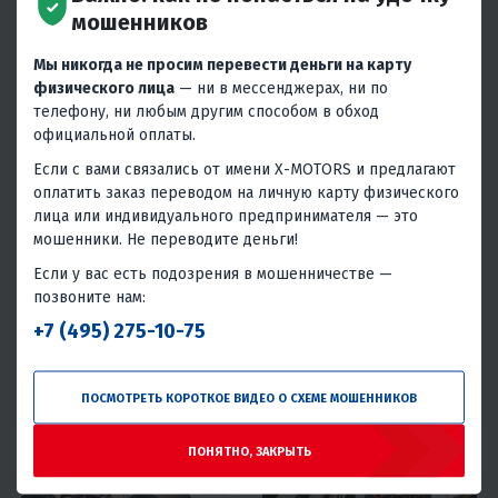
мошенников
Мы никогда не просим перевести деньги на карту
физического лица
— ни в мессенджерах, ни по
5
20
5
31
телефону, ни любым другим способом в обход
КВАДРОЦИКЛ PROMAX
МАКСИСКУТЕР PROMAX-HONDA
официальной оплаты.
МАЙНКРАФТ KIDS 125
PCX-250 (49)
Если с вами связались от имени X-MOTORS и предлагают
119 000 ₽
169 800 ₽
189 000 ₽
239 000 ₽
-37%
-29%
оплатить заказ переводом на личную карту физического
4 960 ₽
5 120 ₽
7 910 ₽
8 180 ₽
лица или индивидуального предпринимателя — это
мошенники. Не переводите деньги!
В 1 КЛИК
В 1 КЛИК
Если у вас есть подозрения в мошенничестве —
125
13
Задний 2WD
Нет
200
22
Вариатор
4T
позвоните нам:
Воздушное
Нет
Воздушное
Тайвань
+7 (495) 275-10-75
Хромомолибденовый сплав
6-14 лет
Тайвань
ПОСМОТРЕТЬ КОРОТКОЕ ВИДЕО О СХЕМЕ МОШЕННИКОВ
ПОНЯТНО, ЗАКРЫТЬ