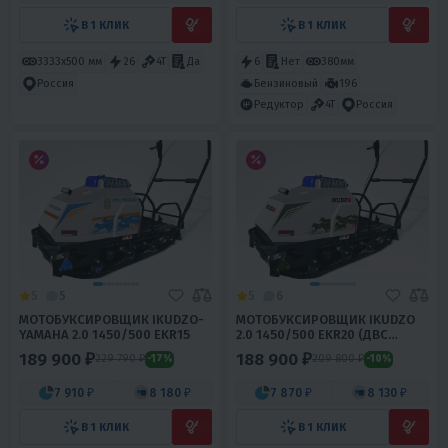
В 1 КЛИК
В 1 КЛИК
3333х500 мм
26
4T
Да
6
Нет
380мм
Бензиновый
196
Россия
Редуктор
4T
Россия
5
5
5
6
МОТОБУКСИРОВЩИК IKUDZO-
МОТОБУКСИРОВЩИК IKUDZO
YAMAHA 2.0 1450/500 EKR15
2.0 1450/500 EKR20 (ДВС
DINKIN)
189 900 ₽
188 900 ₽
229 790 ₽
209 800 ₽
-17%
-10%
7 910 ₽
8 180 ₽
7 870 ₽
8 130 ₽
В 1 КЛИК
В 1 КЛИК