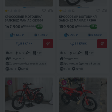
4.2
19
4.2
12
КРОССОВЫЙ МОТОЦИКЛ
КРОССОВЫЙ МОТОЦИКЛ
SANCHEZ MANIAC CB300F
SANCHEZ MANIAC PR300
147 900 ₽
159 900 ₽
159 900 ₽
197 800 ₽
-8%
-19%
6 660 ₽
6 370 ₽
7 200 ₽
6 880 ₽
В 1 КЛИК
В 1 КЛИК
271
19.4
4T
Нет
271
23
4T
Нет
Воздушное
Воздушное
Хромомолибденовый сплав
Хромомолибденовый сплав
21/18
Китай
21/18
Китай