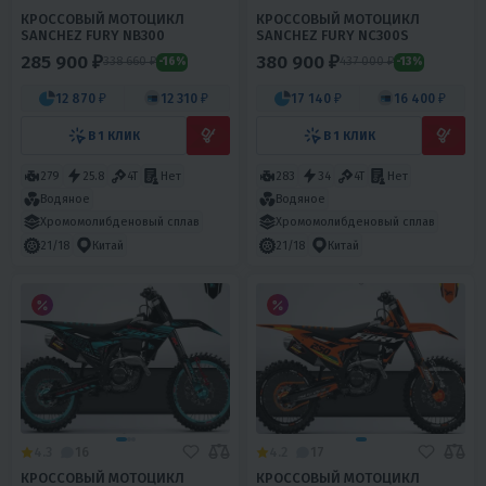
КРОССОВЫЙ МОТОЦИКЛ
КРОССОВЫЙ МОТОЦИКЛ
SANCHEZ FURY NB300
SANCHEZ FURY NC300S
285 900 ₽
380 900 ₽
338 660 ₽
437 000 ₽
-16%
-13%
12 870 ₽
12 310 ₽
17 140 ₽
16 400 ₽
В 1 КЛИК
В 1 КЛИК
279
25.8
4T
Нет
283
34
4T
Нет
Водяное
Водяное
Хромомолибденовый сплав
Хромомолибденовый сплав
21/18
Китай
21/18
Китай
4.3
16
4.2
17
КРОССОВЫЙ МОТОЦИКЛ
КРОССОВЫЙ МОТОЦИКЛ