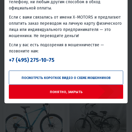
телефону, ни любым другим способом в обход
официальной оплаты.
Если с вами связались от имени X-MOTORS и предлагают
оплатить заказ переводом на личную карту физического
лица или индивидуального предпринимателя — это
4.2
0
4.5
0
мошенники. Не переводите деньги!
ЭЛЕКТРОВЕЛОСИПЕД E.F.F
ВЕЛОСИПЕД STELS NAVIGATOR
395 28 Z010
Если у вас есть подозрения в мошенничестве —
позвоните нам:
33 300 ₽
17 240 ₽
21 550 ₽
-20%
+7 (495) 275-10-75
1 500 ₽
1 430 ₽
780 ₽
740 ₽
В 1 КЛИК
В 1 КЛИК
ПОСМОТРЕТЬ КОРОТКОЕ ВИДЕО О СХЕМЕ МОШЕННИКОВ
20", рост 178-185 см
28
Сталь
20
250
Китай
Сталь
Россия
ПОНЯТНО, ЗАКРЫТЬ