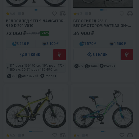
4.6
0
4.2
0
ВЕЛОСИПЕД STELS NAVIGATOR-
ВЕЛОСИПЕД 26" С
970 D 29" V010
ВЕЛОМОТОРОМ MATTIAS GH-
32605C (КОЛЕСА 26, ДВИЖОК
72 060 ₽
34 900 ₽
97 380 ₽
-26%
50 (ДВС))
3 240 ₽
3 100 ₽
1 570 ₽
1 500 ₽
В 1 КЛИК
В 1 КЛИК
17", рост 156-170 см, 19", рост 172-
26
Сталь
Россия
180 см, 20,5", рост 180-190 см
29
Алюминий
Россия
4.5
0
4
0