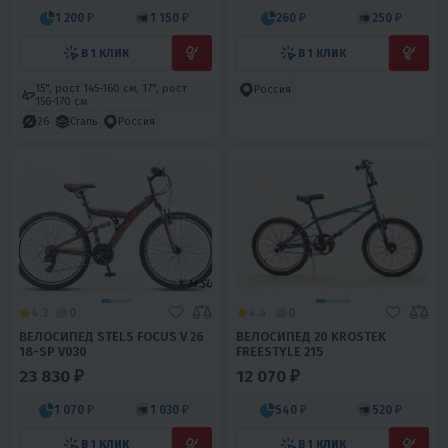
1 200 ₽
1 150 ₽
260 ₽
250 ₽
В 1 КЛИК
В 1 КЛИК
15", рост 145-160 см, 17", рост
Россия
156-170 см
26
Сталь
Россия
4.3
0
4.4
0
ВЕЛОСИПЕД STELS FOCUS V 26
ВЕЛОСИПЕД 20 KROSTEK
18-SP V030
FREESTYLE 215
23 830 ₽
12 070 ₽
1 070 ₽
1 030 ₽
540 ₽
520 ₽
В 1 КЛИК
В 1 КЛИК