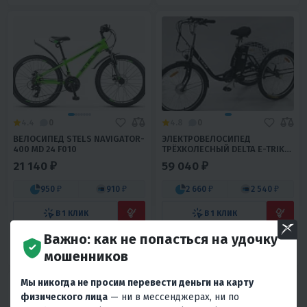
4.4
0
4.8
0
ВЕЛОСИПЕД STELS NAVIGATOR-
ЭЛЕКТРОВЕЛОСИПЕД
400 MD 24 F010
ТРЁХКОЛЕСНЫЙ DELTA E-TRIKE
26"
21 140 ₽
59 040 ₽
950 ₽
910 ₽
2 660 ₽
2 540 ₽
В 1 КЛИК
В 1 КЛИК
Важно: как не попасться на удочку
12", рост 95-135 см
24
26
Россия
мошенников
Сталь
Россия
Мы никогда не просим перевести деньги на карту
физического лица
— ни в мессенджерах, ни по