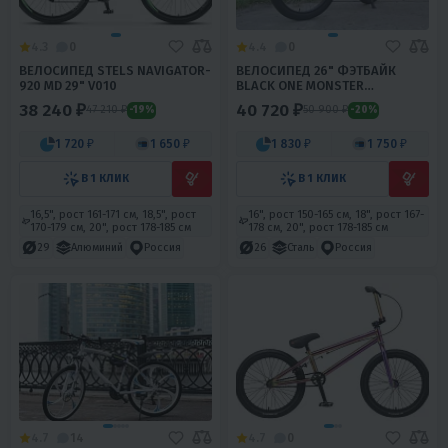
4.3
0
4.4
0
ВЕЛОСИПЕД STELS NAVIGATOR-
ВЕЛОСИПЕД 26" ФЭТБАЙК
920 MD 29" V010
BLACK ONE MONSTER
(20СК,РАМА СТАЛЬ) В
38 240 ₽
40 720 ₽
47 210 ₽
50 900 ₽
-19%
-20%
КОМПЛЕКТЕ С ВЕЛОМОТОРОМ
80
1 720 ₽
1 650 ₽
1 830 ₽
1 750 ₽
В 1 КЛИК
В 1 КЛИК
16,5", рост 161-171 см, 18,5", рост
16", рост 150-165 см, 18", рост 167-
170-179 см, 20", рост 178-185 см
178 см, 20", рост 178-185 см
29
Алюминий
Россия
26
Сталь
Россия
4.7
14
4.7
0