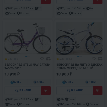
20", рост 178-185 см
28
16", рост 150-165 см
24
Сталь
Россия
Сталь
Россия
4.6
0
4.8
13
ВЕЛОСИПЕД STELS NAVIGATOR-
ВЕЛОСИПЕД НА ЛИТЫХ ДИСКАХ
345 28 Z010
СТИЛЬ МЕРСЕДЕС БЕЛЫЙ
13 910 ₽
18 900 ₽
630 ₽
600 ₽
790 ₽
810 ₽
В 1 КЛИК
В 1 КЛИК
20", рост 178-185 см
28
26
Сталь
Сталь
Россия
17", рост 156-170 см
Россия