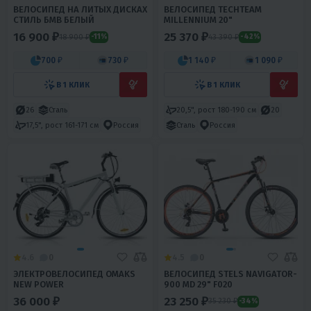
ВЕЛОСИПЕД НА ЛИТЫХ ДИСКАХ
ВЕЛОСИПЕД TECHTEAM
СТИЛЬ БМВ БЕЛЫЙ
MILLENNIUM 20"
16 900 ₽
25 370 ₽
18 900 ₽
43 390 ₽
-11%
-42%
700 ₽
730 ₽
1 140 ₽
1 090 ₽
В 1 КЛИК
В 1 КЛИК
26
Сталь
20,5", рост 180-190 см
20
17,5", рост 161-171 см
Россия
Сталь
Россия
4.6
0
4.5
0
ЭЛЕКТРОВЕЛОСИПЕД OMAKS
ВЕЛОСИПЕД STELS NAVIGATOR-
NEW POWER
900 MD 29" F020
36 000 ₽
23 250 ₽
35 230 ₽
-34%