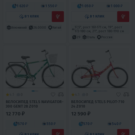
1 620 ₽
1 550 ₽
1 050 ₽
1 000 ₽
В 1 КЛИК
В 1 КЛИК
17,5", рост 161-171 см, 19", рост
Алюминий
26.0000
Китай
172-180 см, 21", рост 180-190 см
29
Сталь
Россия
4.1
0
4.1
0
ВЕЛОСИПЕД STELS NAVIGATOR-
ВЕЛОСИПЕД STELS PILOT-710
300 GENT 28 Z010
24 Z010
12 770 ₽
12 590 ₽
570 ₽
550 ₽
570 ₽
540 ₽
В 1 КЛИК
В 1 КЛИК