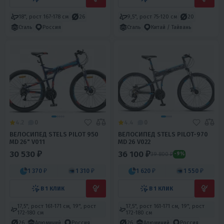
18", рост 167-178 см
26
9,5", рост 75-120 см
20
Сталь
Россия
Сталь
Китай / Тайвань
4.2
0
4.4
0
ВЕЛОСИПЕД STELS PILOT 950
ВЕЛОСИПЕД STELS PILOT-970
MD 26" V011
MD 26 V022
30 530 ₽
36 100 ₽
39 800 ₽
-9%
1 370 ₽
1 310 ₽
1 620 ₽
1 550 ₽
В 1 КЛИК
В 1 КЛИК
17,5", рост 161-171 см, 19", рост
17,5", рост 161-171 см, 19", рост
172-180 см
172-180 см
26
Алюминий
Россия
26
Алюминий
Россия