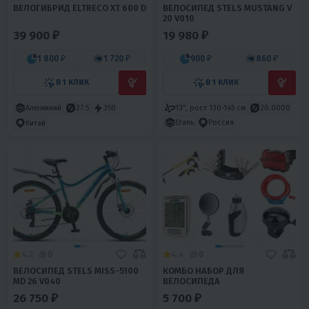
ВЕЛОГИБРИД ELTRECO XT 600 D
ВЕЛОСИПЕД STELS MUSTANG V
20 V010
39 900 ₽
19 980 ₽
1 800 ₽
1 720 ₽
900 ₽
860 ₽
В 1 КЛИК
В 1 КЛИК
13", рост 130-145 см
20.0000
Алюминий
27.5
350
Сталь
Россия
Китай
4.2
0
4.4
0
ВЕЛОСИПЕД STELS MISS-5100
КОМБО НАБОР ДЛЯ
MD 26 V040
ВЕЛОСИПЕДА
26 750 ₽
5 700 ₽