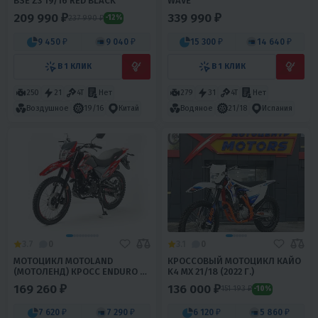
BSE Z3 19/16 RED BLACK
WAVE
209 990 ₽
339 990 ₽
237 990 ₽
-12%
9 450 ₽
9 040 ₽
15 300 ₽
14 640 ₽
В 1 КЛИК
В 1 КЛИК
250
21
4T
Нет
279
31
4T
Нет
Воздушное
19/16
Китай
Водяное
21/18
Испания
3.7
0
3.1
0
МОТОЦИКЛ MOTOLAND
КРОССОВЫЙ МОТОЦИКЛ КАЙО
(МОТОЛЕНД) КРОСС ENDURO LT
K4 MX 21/18 (2022 Г.)
250
169 260 ₽
136 000 ₽
151 193 ₽
-10%
7 620 ₽
7 290 ₽
6 120 ₽
5 860 ₽