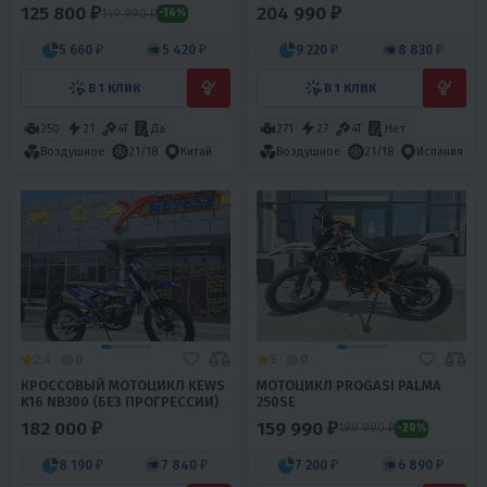
125 800 ₽
204 990 ₽
149 990 ₽
-16%
5 660 ₽
5 420 ₽
9 220 ₽
8 830 ₽
В 1 КЛИК
В 1 КЛИК
250
21
4T
Да
271
27
4T
Нет
Воздушное
21/18
Китай
Воздушное
21/18
Испания
2.4
0
5
0
КРОССОВЫЙ МОТОЦИКЛ KEWS
МОТОЦИКЛ PROGASI PALMA
K16 NB300 (БЕЗ ПРОГРЕССИИ)
250SE
182 000 ₽
159 990 ₽
199 990 ₽
-20%
8 190 ₽
7 840 ₽
7 200 ₽
6 890 ₽