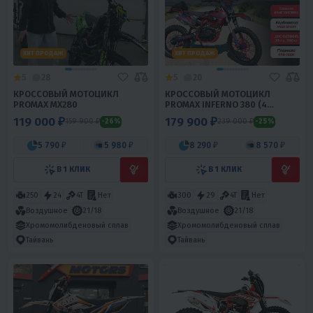
ХИТ ПРОДАЖ
ХИТ ПРОДАЖ
5
28
5
20
КРОССОВЫЙ МОТОЦИКЛ
КРОССОВЫЙ МОТОЦИКЛ
PROMAX MX280
PROMAX INFERNO 380 (4
VALVES, 5 GEARS)
119 000 ₽
179 900 ₽
159 900 ₽
239 000 ₽
-26%
-25%
5 790 ₽
5 980 ₽
8 290 ₽
8 570 ₽
В 1 КЛИК
В 1 КЛИК
250
24
4T
Нет
300
29
4T
Нет
Воздушное
21/18
Воздушное
21/18
Хромомолибденовый сплав
Хромомолибденовый сплав
Тайвань
Тайвань