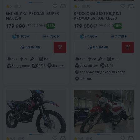
5
0
5
30
МОТОЦИКЛ PROGASI SUPER
КРОССОВЫЙ МОТОЦИКЛ
MAX 250
PROMAX DAIKON CB330
179 990 ₽
179 000 ₽
209 990 ₽
199 000 ₽
-14%
-10%
8 100 ₽
7 750 ₽
7 460 ₽
7 710 ₽
В 1 КЛИК
В 1 КЛИК
249
23
4T
Нет
300
28
4T
Нет
Воздушное
21/18
Воздушное
21/18
Испания
Хромомолибденовый сплав
Тайвань
4.8
0
4.8
0