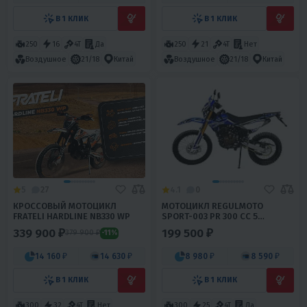
В 1 КЛИК
В 1 КЛИК
250
16
4T
Да
250
21
4T
Нет
Воздушное
21/18
Китай
Воздушное
21/18
Китай
5
27
4.1
0
КРОССОВЫЙ МОТОЦИКЛ
МОТОЦИКЛ REGULMOTO
FRATELI HARDLINE NB330 WP
SPORT-003 PR 300 СС 5
ПЕРЕДАЧ
339 900 ₽
199 500 ₽
379 900 ₽
-11%
14 160 ₽
14 630 ₽
8 980 ₽
8 590 ₽
В 1 КЛИК
В 1 КЛИК
300
32
4T
Нет
300
25
4T
Да