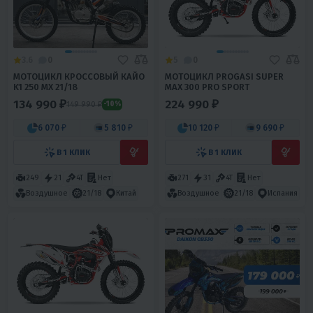
3.6
0
5
0
МОТОЦИКЛ КРОССОВЫЙ КАЙО
МОТОЦИКЛ PROGASI SUPER
K1 250 MX 21/18
MAX 300 PRO SPORT
134 990 ₽
224 990 ₽
149 990 ₽
-10%
6 070 ₽
5 810 ₽
10 120 ₽
9 690 ₽
В 1 КЛИК
В 1 КЛИК
249
21
4T
Нет
271
31
4T
Нет
Воздушное
21/18
Китай
Воздушное
21/18
Испания