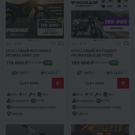
5
30
5
15
КРОССОВЫЙ МОТОЦИКЛ
КРОССОВЫЙ МОТОЦИКЛ
PROMAX ARMY 250
PROMAX DAIKON PR330
119 800 ₽
189 000 ₽
149 900 ₽
219 000 ₽
-20%
-14%
6 250 ₽
6 450 ₽
7 880 ₽
8 140 ₽
В 1 КЛИК
В 1 КЛИК
250
19
4T
Нет
300
28
4T
Нет
Воздушное
21/18
Воздушное
21/18
Хромомолибденовый сплав
Хромомолибденовый сплав
Тайвань
Тайвань