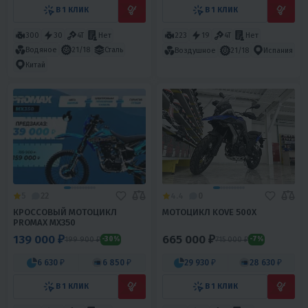
В 1 КЛИК
В 1 КЛИК
300
30
4T
Нет
223
19
4T
Нет
Водяное
21/18
Сталь
Воздушное
21/18
Испания
Китай
5
22
4.4
0
КРОССОВЫЙ МОТОЦИКЛ
МОТОЦИКЛ KOVE 500X
PROMAX MX350
139 000 ₽
665 000 ₽
199 900 ₽
715 000 ₽
-30%
-7%
6 630 ₽
6 850 ₽
29 930 ₽
28 630 ₽
В 1 КЛИК
В 1 КЛИК