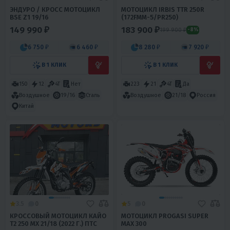
ЭНДУРО / КРОСС МОТОЦИКЛ
МОТОЦИКЛ IRBIS TTR 250R
BSE Z1 19/16
(172FMM-5/PR250)
149 990 ₽
183 900 ₽
199 900 ₽
-8%
6 750 ₽
6 460 ₽
8 280 ₽
7 920 ₽
В 1 КЛИК
В 1 КЛИК
150
12
4T
Нет
223
21
4T
Да
Воздушное
19/16
Сталь
Воздушное
21/18
Россия
Китай
3.5
0
5
0
КРОССОВЫЙ МОТОЦИКЛ КАЙО
МОТОЦИКЛ PROGASI SUPER
T2 250 MX 21/18 (2022 Г.) ПТС
MAX 300