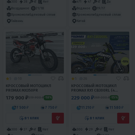
300
28
4T
Нет
471
47
4T
Да
Воздушное
21/18
Водяное
19/17
Хромомолибденовый сплав
Хромомолибденовый сплав
Тайвань
Китай
5
10
5
26
КРОССОВЫЙ МОТОЦИКЛ
КРОССОВЫЙ МОТОЦИКЛ
PROMAX MX350PR
PROMAX RX1 CB300RL (4
VALVES, 6 GEARS)
179 900 ₽
229 000 ₽
219 900 ₽
269 000 ₽
-18%
-15%
7 500 ₽
7 750 ₽
11 210 ₽
11 580 ₽
В 1 КЛИК
В 1 КЛИК
300
27
4T
Нет
300
29
4T
Нет