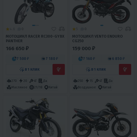
4.6
0
5
0
МОТОЦИКЛ RACER RC300-GY8Х
МОТОЦИКЛ VENTO ENDURO
PANTHER
CG250
166 650 ₽
159 000 ₽
7 500 ₽
7 180 ₽
7 160 ₽
6 850 ₽
В 1 КЛИК
В 1 КЛИК
270
20
4T
Да
250
15
4T
Да
Масляное
21/18
Китай
Воздушное
Китай