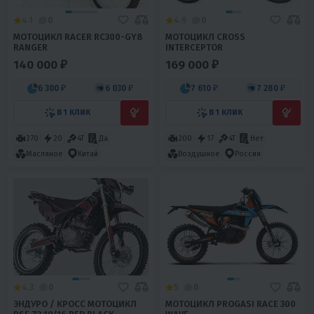
4.1
0
4.9
0
МОТОЦИКЛ RACER RC300-GY8
МОТОЦИКЛ CROSS
RANGER
INTERCEPTOR
140 000 ₽
169 000 ₽
6 300 ₽
6 030 ₽
7 610 ₽
7 280 ₽
В 1 КЛИК
В 1 КЛИК
270
20
4T
Да
200
17
4T
Нет
Масляное
Китай
Воздушное
Россия
4.3
0
5
0
ЭНДУРО / КРОСС МОТОЦИКЛ
МОТОЦИКЛ PROGASI RACE 300