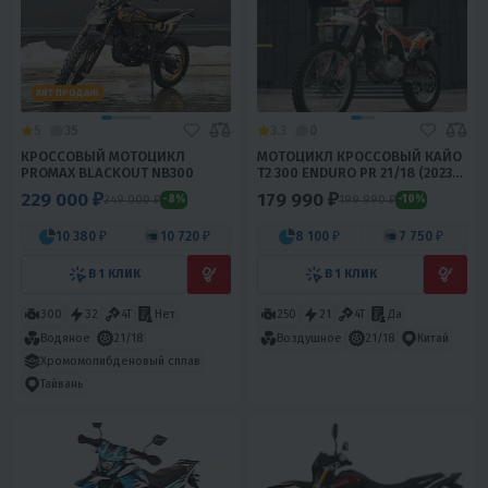
ХИТ ПРОДАЖ
5
35
3.3
0
КРОССОВЫЙ МОТОЦИКЛ
МОТОЦИКЛ КРОССОВЫЙ КАЙО
PROMAX BLACKOUT NB300
T2 300 ENDURO PR 21/18 (2023
Г.) ПТС
229 000 ₽
179 990 ₽
249 000 ₽
199 990 ₽
-8%
-10%
10 380 ₽
10 720 ₽
8 100 ₽
7 750 ₽
В 1 КЛИК
В 1 КЛИК
300
32
4T
Нет
250
21
4T
Да
Водяное
21/18
Воздушное
21/18
Китай
Хромомолибденовый сплав
Тайвань