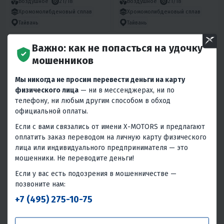
Воздушное
21/18
Воздушное
21/18
Хромомолибденовый сплав
Хромомолибденовый сплав
Тайвань
Тайвань
Важно: как не попасться на удочку
мошенников
Мы никогда не просим перевести деньги на карту
физического лица
— ни в мессенджерах, ни по
телефону, ни любым другим способом в обход
официальной оплаты.
4.6
0
5
0
Если с вами связались от имени X-MOTORS и предлагают
МОТОЦИКЛ MINSK X 250
МОТОЦИКЛ RACER RC250GY-C2
оплатить заказ переводом на личную карту физического
ENDURO M1NSK
PANTHER
лица или индивидуального предпринимателя — это
161 000 ₽
135 000 ₽
169 890 ₽
-21%
мошенники. Не переводите деньги!
7 250 ₽
6 930 ₽
6 080 ₽
5 810 ₽
Если у вас есть подозрения в мошенничестве —
позвоните нам:
В 1 КЛИК
В 1 КЛИК
+7 (495) 275-10-75
225
16.5
4T
Да
224
14.7
4T
Нет
Воздушное
21/18
Воздушное
Китай
Беларусь