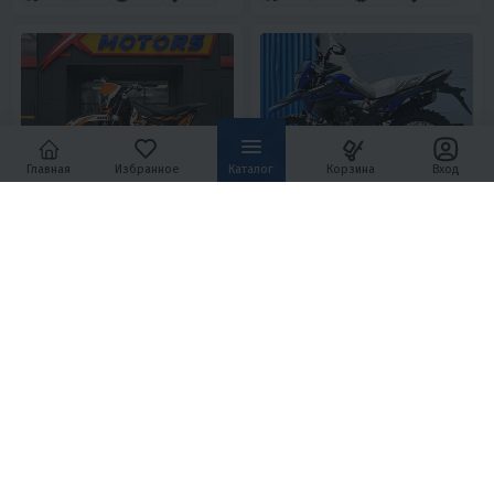
Главная
Избранное
Каталог
Корзина
Вход
3.6
0
4.9
0
МОТОЦИКЛ КРОССОВЫЙ КАЙО
МОТОЦИКЛ RACER RC300-GY8V
K2 PRO 21/18 (2024 Г.)
XSR
152 990 ₽
155 000 ₽
169 990 ₽
-10%
6 880 ₽
6 590 ₽
6 980 ₽
6 670 ₽
В 1 КЛИК
В 1 КЛИК
271
24
4T
Нет
270
19.7
4T
Да
Воздушное
21/18
Китай
Масляное
21/18
Китай