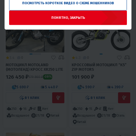
ПОСМОТРЕТЬ КОРОТКОЕ ВИДЕО О СХЕМЕ МОШЕННИКОВ
ПОНЯТНО, ЗАКРЫТЬ
3.4
0
4.3
0
МОТОЦИКЛ MOTOLAND
КРОССОВЫЙ МОТОЦИКЛ “K5”
(МОТОЛЕНД) КРОСС XR250 LITE
ZIP MOTORS
126 450 ₽
101 900 ₽
179 860 ₽
-30%
5 690 ₽
5 440 ₽
4 590 ₽
4 390 ₽
В 1 КЛИК
В 1 КЛИК
250
16
4T
Нет
250
15
4T
Нет
Воздушное
21/18
Сталь
Воздушное
21/18
Китай
Китай