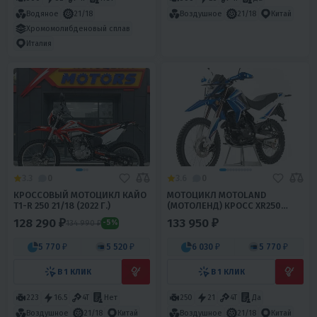
Водяное
21/18
Воздушное
21/18
Китай
Хромомолибденовый сплав
Италия
3.3
0
3.6
0
КРОССОВЫЙ МОТОЦИКЛ КАЙО
МОТОЦИКЛ MOTOLAND
T1-R 250 21/18 (2022 Г.)
(МОТОЛЕНД) КРОСС XR250
ENDURO (172FMM)
128 290 ₽
133 950 ₽
134 990 ₽
-5%
5 770 ₽
5 520 ₽
6 030 ₽
5 770 ₽
В 1 КЛИК
В 1 КЛИК
223
16.5
4T
Нет
250
21
4T
Да
Воздушное
21/18
Китай
Воздушное
21/18
Китай