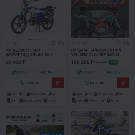
5
1
3.8
0
МОПЕД MOTOLAND
ПИТБАЙК КАЙО EVOLUTION
(МОТОЛЕНД) АЛЬФА RX 11
YX140EM 17/14 KRZ (МЕХАН.
СЦЕПЛ., ЭЛ. СТАРТЕР 2022 Г.)
65 950 ₽
100 200 ₽
124 990 ₽
-20%
2 970 ₽
2 840 ₽
4 510 ₽
4 310 ₽
В 1 КЛИК
В 1 КЛИК
110
5
Механика
4T
140
11
Механика
4T
Нет
Воздушное
Китай
Нет
Масляное
Китай