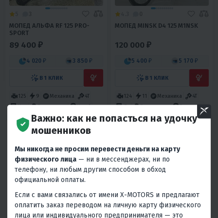
5
3
4.3
0
МОПЕД АЛЬФА RF 125 PRO-
МОПЕД MINSK D4 125 M1NSK
SPORT
89 400 ₽
120 000 ₽
4 020 ₽
3 850 ₽
5 400 ₽
5 170 ₽
В 1 КЛИК
В 1 КЛИК
125
9
Механика
4T
124
11
Механика
4T
Нет
Воздушное
Китай
Да
Воздушное
Беларусь
Важно: как не попасться на удочку
мошенников
Мы никогда не просим перевести деньги на карту
физического лица
— ни в мессенджерах, ни по
телефону, ни любым другим способом в обход
официальной оплаты.
ХИТ ПРОДАЖ
Если с вами связались от имени X-MOTORS и предлагают
5
0
5
22
оплатить заказ переводом на личную карту физического
ПИТ-БАЙК С.МОТО KXD 607
МОПЕД PROMAX ALPHA RIVA
лица или индивидуального предпринимателя — это