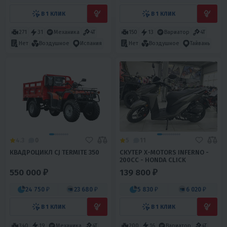
В 1 КЛИК
В 1 КЛИК
271
31
Механика
4T
150
13
Вариатор
4T
Нет
Воздушное
Испания
Нет
Воздушное
Тайвань
4.3
0
5
11
КВАДРОЦИКЛ CJ TERMITE 350
СКУТЕР X-MOTORS INFERNO -
200CC - HONDA CLICK
550 000 ₽
139 800 ₽
24 750 ₽
23 680 ₽
5 830 ₽
6 020 ₽
В 1 КЛИК
В 1 КЛИК
340
19
Механика
4T
200
16
Вариатор
4T