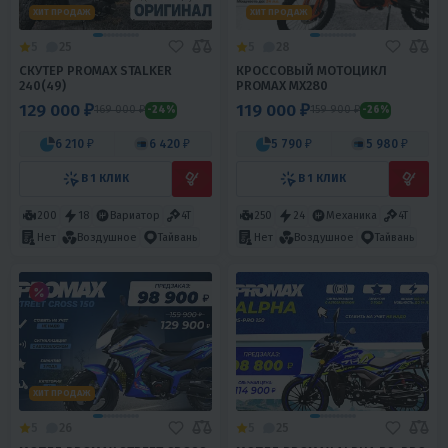
ХИТ ПРОДАЖ
ХИТ ПРОДАЖ
5
25
5
28
СКУТЕР PROMAX STALKER
КРОССОВЫЙ МОТОЦИКЛ
240(49)
PROMAX MX280
129 000 ₽
119 000 ₽
169 000 ₽
159 900 ₽
-24%
-26%
6 210 ₽
6 420 ₽
5 790 ₽
5 980 ₽
В 1 КЛИК
В 1 КЛИК
200
18
Вариатор
4T
250
24
Механика
4T
Нет
Воздушное
Тайвань
Нет
Воздушное
Тайвань
ХИТ ПРОДАЖ
5
26
5
25