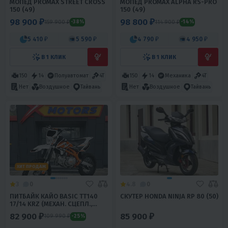
МОПЕД PROMAX STREET CROSS
МОПЕД PROMAX ALPHA RS-PRO
150 (49)
150 (49)
98 900 ₽
98 800 ₽
159 900 ₽
114 900 ₽
-38%
-14%
5 410 ₽
5 590 ₽
4 790 ₽
4 950 ₽
В 1 КЛИК
В 1 КЛИК
150
14
Полуавтомат
4T
150
14
Механика
4T
Нет
Воздушное
Тайвань
Нет
Воздушное
Тайвань
ХИТ ПРОДАЖ
3
0
4.8
0
ПИТБАЙК КАЙО BASIC TT140
СКУТЕР HONDA NINJA RP 80 (50)
17/14 KRZ (МЕХАН. СЦЕПЛ.,
КИКСТАРТЕР)
82 900 ₽
85 900 ₽
109 990 ₽
-25%