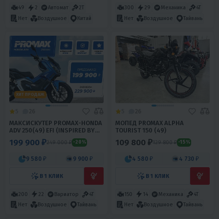
49
2
Автомат
2Т
300
29
Механика
4T
Нет
Воздушное
Китай
Нет
Воздушное
Тайвань
ХИТ ПРОДАЖ
5
26
5
26
МАКСИСКУТЕР PROMAX-HONDA
МОПЕД PROMAX ALPHA
ADV 250(49) EFI (INSPIRED BY
TOURIST 150 (49)
HONDA)
199 900 ₽
109 800 ₽
249 000 ₽
129 800 ₽
-20%
-15%
9 580 ₽
9 900 ₽
4 580 ₽
4 730 ₽
В 1 КЛИК
В 1 КЛИК
200
22
Вариатор
4T
150
14
Механика
4T
Нет
Воздушное
Тайвань
Нет
Воздушное
Тайвань