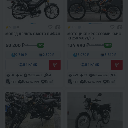
5
0
3.6
0
МОПЕД ДЕЛЬТА С.МОТО ЛИФАН
МОТОЦИКЛ КРОССОВЫЙ КАЙО
K1 250 MX 21/18
60 200 ₽
134 990 ₽
63 300 ₽
149 990 ₽
-5%
-10%
2 710 ₽
2 590 ₽
6 070 ₽
5 810 ₽
В 1 КЛИК
В 1 КЛИК
50
4
Механика
4T
249
21
Механика
4T
Нет
Воздушное
Китай
Нет
Воздушное
Китай