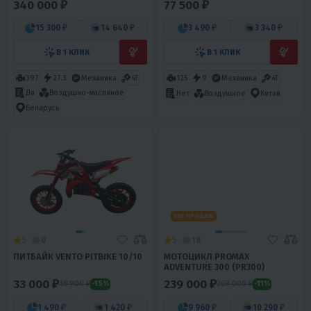
340 000 ₽
77 500 ₽
15 300 ₽
14 640 ₽
3 490 ₽
3 340 ₽
В 1 КЛИК
В 1 КЛИК
397
27.3
Механика
4T
125
9
Механика
4T
Да
Воздушно-масляное
Нет
Воздушное
Китай
Беларусь
ХИТ ПРОДАЖ
5
0
5
18
ПИТБАЙК VENTO PITBIKE 10/10
МОТОЦИКЛ PROMAX
ADVENTURE 300 (PR300)
33 000 ₽
239 000 ₽
38 900 ₽
269 000 ₽
-15%
-11%
1 490 ₽
1 420 ₽
9 960 ₽
10 290 ₽