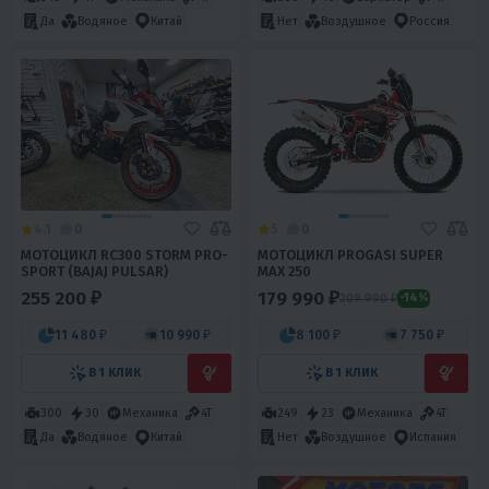
Да
Водяное
Китай
Нет
Воздушное
Россия
4.1
0
5
0
МОТОЦИКЛ RC300 STORM PRO-
МОТОЦИКЛ PROGASI SUPER
SPORT (BAJAJ PULSAR)
MAX 250
255 200 ₽
179 990 ₽
209 990 ₽
-14%
11 480 ₽
10 990 ₽
8 100 ₽
7 750 ₽
В 1 КЛИК
В 1 КЛИК
300
30
Механика
4T
249
23
Механика
4T
Да
Водяное
Китай
Нет
Воздушное
Испания