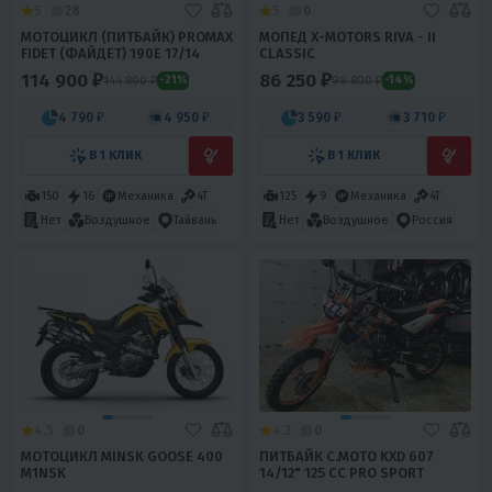
5
28
5
0
МОТОЦИКЛ (ПИТБАЙК) PROMAX
МОПЕД X-MOTORS RIVA - II
FIDET (ФАЙДЕТ) 190E 17/14
CLASSIC
114 900 ₽
86 250 ₽
144 800 ₽
99 800 ₽
-21%
-14%
4 790 ₽
4 950 ₽
3 590 ₽
3 710 ₽
В 1 КЛИК
В 1 КЛИК
150
16
Механика
4T
125
9
Механика
4T
Нет
Воздушное
Тайвань
Нет
Воздушное
Россия
4.5
0
4.3
0
МОТОЦИКЛ MINSK GOOSE 400
ПИТБАЙК С.МОТО KXD 607
M1NSK
14/12" 125 CC PRO SPORT