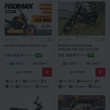
ХИТ ПРОДАЖ
5
15
5
18
МОПЕД PROMAX CB150R (49)
МОПЕД PROMAX ALPHA
OFFROAD 130 (49) LUX (LED)
139 900 ₽
115 300 ₽
159 900 ₽
131 800 ₽
-13%
-13%
6 660 ₽
6 880 ₽
4 800 ₽
4 960 ₽
В 1 КЛИК
В 1 КЛИК
150
16
Механика
4T
130
10
Механика
4T
Нет
Воздушное
Тайвань
Нет
Воздушное
Тайвань