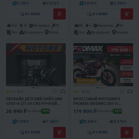
3 730 ₽
3 570 ₽
3 870 ₽
3 700 ₽
В 1 КЛИК
В 1 КЛИК
140
13
Механика
4T
80
4
Вариатор
4T
Нет
Воздушное
Китай
Нет
Воздушное
Япония
ХИТ ПРОДАЖ
3.6
0
5
20
ПИТБАЙК ДЕТСКИЙ КАЙО DBR
КРОССОВЫЙ МОТОЦИКЛ
SX50-A (2T 49 СМ3 РУЧНОЙ
PROMAX INFERNO 380 (4
СТАРТЕР 2022 Г.)
VALVES, 5 GEARS)
26 990 ₽
179 900 ₽
29 990 ₽
239 000 ₽
-10%
-25%
1 210 ₽
1 160 ₽
8 290 ₽
8 570 ₽
В 1 КЛИК
В 1 КЛИК