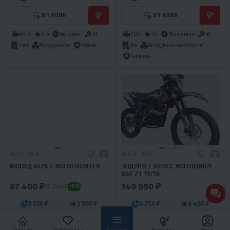
В 1 КЛИК
В 1 КЛИК
49.9
3.5
Автомат
2Т
300
32
Механика
4T
Да
Воздушно-масляное
Нет
Воздушное
Китай
Тайвань
4.1
0
4.8
0
МОПЕД ALFA С.МОТО HUNTER
ЭНДУРО / КРОСС МОТОЦИКЛ
BSE Z1 19/16
67 400 ₽
149 990 ₽
70 900 ₽
-5%
3 030 ₽
2 900 ₽
6 750 ₽
6 460 ₽
В 1 КЛИК
В 1 КЛИК