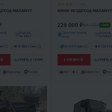
4.2
0
0
ДЕХОД МАЛАМУТ
МИНИ-ВЕЗДЕХОД МАЛАМУТ
₽
226 000 ₽
305 410 ₽
-26%
учшей
Вернём
Гарантия лучшей
Вернём
24 100 ₽
22 600 ₽
цены
мес
10 380 ₽
/мес
10 170 ₽
/мес
9 730 ₽
/
КУПИТЬ В 1 КЛИК
В КОРЗИНУ
КУПИТЬ В
Вариатор
Россия
150
9
Вариатор
Рос