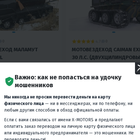
4.7
0
0
ЕХОД МАЛАМУТ
МОТОВЕЗДЕХОД CAIMAN EX
L
30 Л.С. (ДВУХЦИЛИНДРОВЫ
ЭЛ.ЗАП.
₽
629 900 ₽
Важно: как не попасться на удочку
учшей
Вернём
Гарантия лучшей
Вернём
31 900 ₽
62 990 ₽
цены
мошенников
мес
13 730 ₽
/мес
28 350 ₽
/мес
27 120 ₽
/
Мы никогда не просим перевести деньги на карту
физического лица
— ни в мессенджерах, ни по телефону, ни
любым другим способом в обход официальной оплаты.
КУПИТЬ В 1 КЛИК
В КОРЗИНУ
КУПИТЬ В
Если с вами связались от имени X-MOTORS и предлагают
оплатить заказ переводом на личную карту физического лица
Вариатор
Россия
30
Механика
Нет
Р
или индивидуального предпринимателя — это мошенники. Не
переводите деньги!