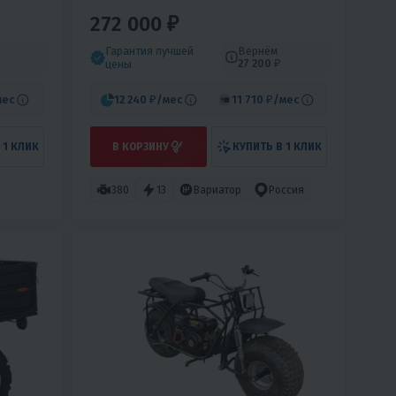
272 000 ₽
Гарантия лучшей
Вернём
27 200 ₽
цены
мес
12 240 ₽
/мес
11 710 ₽
/мес
 1 КЛИК
В КОРЗИНУ
КУПИТЬ В 1 КЛИК
380
13
Вариатор
Россия