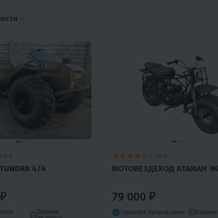
ности
9
4.3
0
0
TUNDRA 4/4
МОТОВЕЗДЕХОД АТАМАН Э
 ₽
79 000 ₽
учшей
Вернём
Вернё
Гарантия лучшей цены