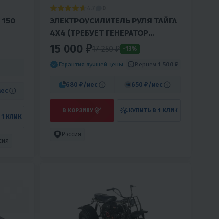
4.7
0
 150
ЭЛЕКТРОУСИЛИТЕЛЬ РУЛЯ ТАЙГА
4Х4 (ТРЕБУЕТ ГЕНЕРАТОР
АВТОМОБИЛЬНОГО ТИПА)
15 000 ₽
17 250 ₽
-13%
Вернём
1 500 ₽
Гарантия лучшей цены
680 ₽
/мес
650 ₽
/мес
мес
В КОРЗИНУ
КУПИТЬ В 1 КЛИК
 1 КЛИК
Россия
сия