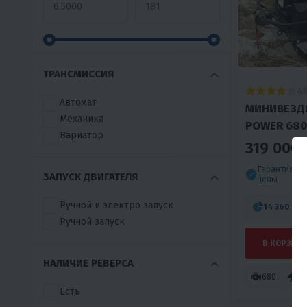
ТРАНСМИССИЯ
4
Автомат
МИНИВЕЗД
Механика
POWER 680
Вариатор
319 000 
Гарантия л
ЗАПУСК ДВИГАТЕЛЯ
цены
Ручной и электро запуск
14 360 ₽
/
Ручной запуск
В КОРЗИНУ
НАЛИЧИЕ РЕВЕРСА
680
24
Есть