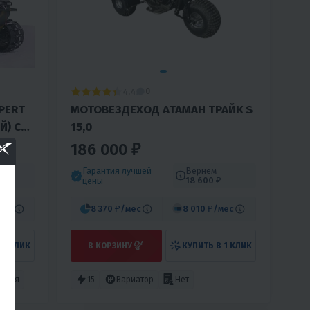
4.4
0
PERT
МОТОВЕЗДЕХОД АТАМАН ТРАЙК S
Й) С
15,0
186 000 ₽
Гарантия лучшей
Вернём
18 600 ₽
цены
мес
8 370 ₽
/мес
8 010 ₽
/мес
 1 КЛИК
В КОРЗИНУ
КУПИТЬ В 1 КЛИК
оссия
15
Вариатор
Нет