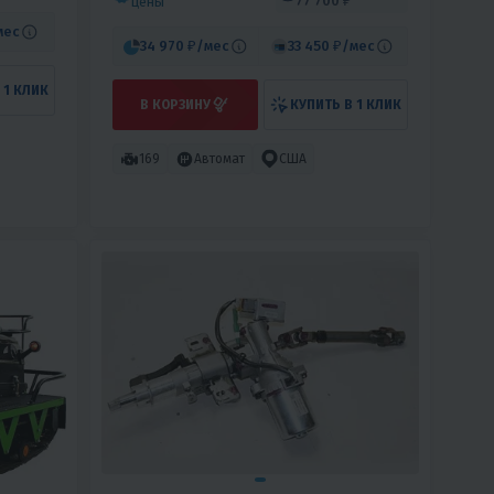
77 700 ₽
цены
мес
34 970 ₽
/мес
33 450 ₽
/мес
 1 КЛИК
В КОРЗИНУ
КУПИТЬ В 1 КЛИК
169
Автомат
США