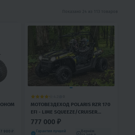
Показано 24 из 113 товаров
4.2
0
КОНОМ
МОТОВЕЗДЕХОД POLARIS RZR 170
EFI - LIME SQUEEZE/CRUISER
BLACK (2021)
777 000 ₽
Гарантия лучшей
Вернём
м
7 900 ₽