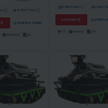
38 000 ₽
3 560 ₽
/мес
3 400 ₽
/
ес
16 360 ₽
/мес
В КОРЗИНУ
КУПИТЬ В
КУПИТЬ В 1 КЛИК
6.5
Автомат
Нет
Механика
Да