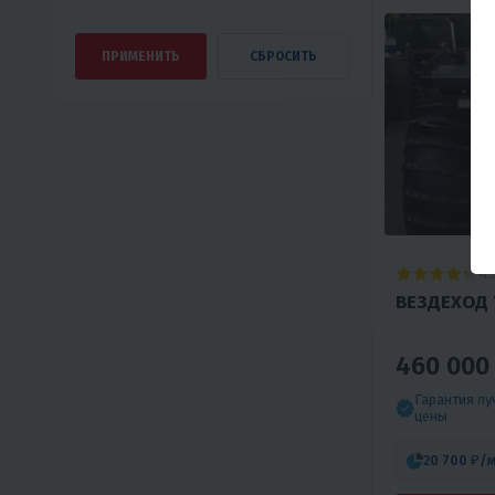
4.
ВЕЗДЕХОД 
460 000
Гарантия л
цены
20 700 ₽
/