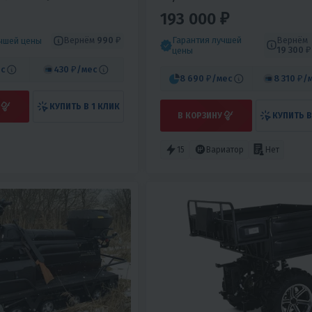
193 000 ₽
Гарантия лучшей
Вернём
Вернём
990 ₽
учшей цены
19 300 ₽
цены
с
430 ₽
/мес
8 690 ₽
/мес
8 310 ₽
/
КУПИТЬ В 1 КЛИК
В КОРЗИНУ
КУПИТЬ В
15
Вариатор
Нет