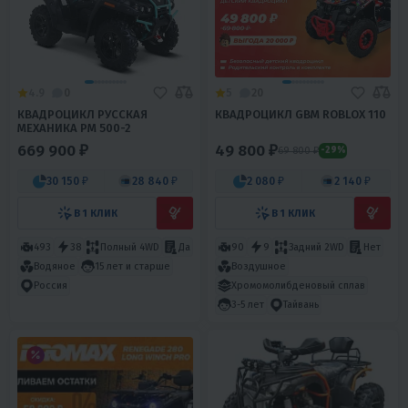
4.9
0
5
20
КВАДРОЦИКЛ РУССКАЯ
КВАДРОЦИКЛ GBM ROBLOX 110
МЕХАНИКА РМ 500-2
669 900 ₽
49 800 ₽
69 800 ₽
-29%
30 150 ₽
28 840 ₽
2 080 ₽
2 140 ₽
В 1 КЛИК
В 1 КЛИК
493
38
Полный 4WD
Да
90
9
Задний 2WD
Нет
Водяное
15 лет и старше
Воздушное
Хромомолибденовый сплав
Россия
3-5 лет
Тайвань