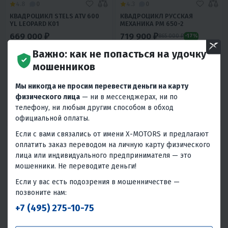
4.8
0
4.3
0
КВАДРОЦИКЛ STELS ATV 600
КВАДРОЦИКЛ РУССКАЯ
YL LEOPARD K01
МЕХАНИКА РМ 650-2
669 000 ₽
719 900 ₽
865 000 ₽
-17%
Важно: как не попасться на удочку
30 110 ₽
28 800 ₽
32 400 ₽
31 000 ₽
мошенников
В 1 КЛИК
В 1 КЛИК
Мы никогда не просим перевести деньги на карту
594
39
Полный 4WD
Да
622
42
Полный 4WD
Да
физического лица
— ни в мессенджерах, ни по
Водяное
Сталь
Водяное
15 лет и старше
телефону, ни любым другим способом в обход
15 лет и старше
Россия
Россия
официальной оплаты.
Если с вами связались от имени X-MOTORS и предлагают
оплатить заказ переводом на личную карту физического
лица или индивидуального предпринимателя — это
мошенники. Не переводите деньги!
Если у вас есть подозрения в мошенничестве —
позвоните нам:
+7 (495) 275-10-75
5
26
4.5
0
КВАДРОЦИКЛ PROMAX SPACE
КВАДРОЦИКЛ YAMAHA REPLIKA