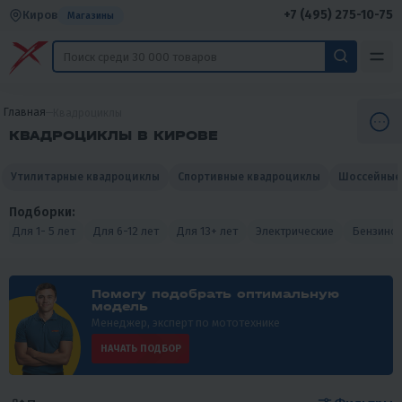
+7 (495) 275-10-75
Киров
Магазины
Главная
Квадроциклы
КВАДРОЦИКЛЫ В КИРОВЕ
Утилитарные квадроциклы
Спортивные квадроциклы
Шоссейные
Подборки:
Для 1- 5 лет
Для 6-12 лет
Для 13+ лет
Электрические
Бензино
Помогу подобрать оптимальную
модель
Менеджер, эксперт по мототехнике
НАЧАТЬ ПОДБОР