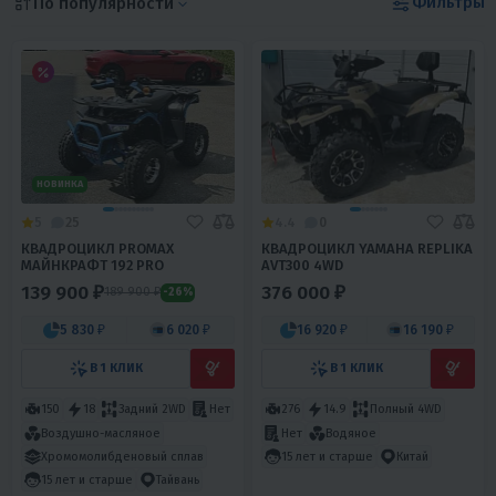
Фильтры
По популярности
НОВИНКА
5
25
4.4
0
КВАДРОЦИКЛ PROMAX
КВАДРОЦИКЛ YAMAHA REPLIKA
МАЙНКРАФТ 192 PRO
AVT300 4WD
139 900 ₽
376 000 ₽
189 900 ₽
-26%
5 830 ₽
6 020 ₽
16 920 ₽
16 190 ₽
В 1 КЛИК
В 1 КЛИК
150
18
Задний 2WD
Нет
276
14.9
Полный 4WD
Воздушно-масляное
Нет
Водяное
Хромомолибденовый сплав
15 лет и старше
Китай
15 лет и старше
Тайвань