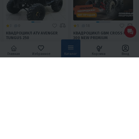
ХИТ ПРОДАЖ
3
0
5
18
КВАДРОЦИКЛ ATV AVENGER
КВАДРОЦИКЛ GBM CROSS HILL
TUNGUS 250
300 NEW PREMIUM
158 000 ₽
269 000 ₽
196 700 ₽
329 000 ₽
-20%
-18%
Главная
Избранное
Каталог
Корзина
Вход
7 110 ₽
6 800 ₽
11 210 ₽
11 580 ₽
В 1 КЛИК
В 1 КЛИК
250
19
Задний 2WD
200
25
Задний 2WD
Нет
Воздушное
Сталь
Нет
Масляное
Хромомолибденовый сплав
15 лет и старше
Китай
15 лет и старше
Тайвань