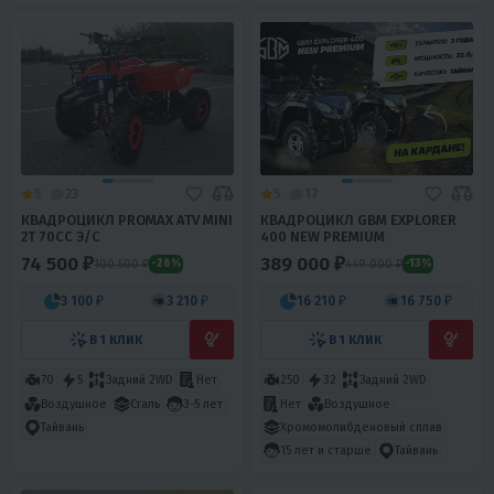
5
23
5
17
КВАДРОЦИКЛ PROMAX ATV MINI
КВАДРОЦИКЛ GBM EXPLORER
2T 70CC Э/С
400 NEW PREMIUM
74 500 ₽
389 000 ₽
100 500 ₽
449 000 ₽
-26%
-13%
3 100 ₽
3 210 ₽
16 210 ₽
16 750 ₽
В 1 КЛИК
В 1 КЛИК
70
5
Задний 2WD
Нет
250
32
Задний 2WD
Воздушное
Сталь
3-5 лет
Нет
Воздушное
Хромомолибденовый сплав
Тайвань
15 лет и старше
Тайвань