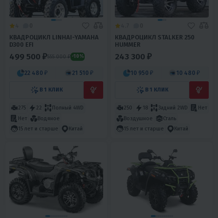
4
0
4.7
0
КВАДРОЦИКЛ LINHAI-YAMAHA
КВАДРОЦИКЛ STALKER 250
D300 EFI
HUMMER
499 500 ₽
243 300 ₽
555 000 ₽
-10%
22 480 ₽
21 510 ₽
10 950 ₽
10 480 ₽
В 1 КЛИК
В 1 КЛИК
275
22
Полный 4WD
250
18
Задний 2WD
Нет
Нет
Водяное
Воздушное
Сталь
15 лет и старше
Китай
15 лет и старше
Китай