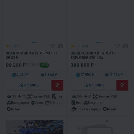
3
0
4.7
0
КВАДРОЦИКЛ ATV TERMIT TT
КВАДРОЦИКЛ BISON ATV
CROSS
EXPLORER 320 4X4
89 200 ₽
398 900 ₽
112 800 ₽
-21%
4 010 ₽
3 840 ₽
17 950 ₽
17 170 ₽
В 1 КЛИК
В 1 КЛИК
125
10
Задний 2WD
Нет
300
21
Полный 4WD
Воздушное
Сталь
6-14 лет
Нет
Водяное
Китай
15 лет и старше
Китай