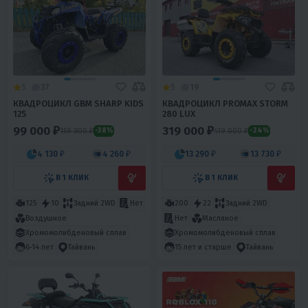
5
37
5
19
КВАДРОЦИКЛ GBM SHARP KIDS
КВАДРОЦИКЛ PROMAX STORM
125
280 LUX
99 000 ₽
319 000 ₽
159 800 ₽
419 000 ₽
-38%
-24%
4 130 ₽
4 260 ₽
13 290 ₽
13 730 ₽
В 1 КЛИК
В 1 КЛИК
125
10
Задний 2WD
Нет
200
22
Задний 2WD
Воздушное
Нет
Масляное
Хромомолибденовый сплав
Хромомолибденовый сплав
6-14 лет
Тайвань
15 лет и старше
Тайвань