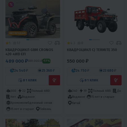
ХИТ ПРОДАЖ
5
17
4.3
0
КВАДРОЦИКЛ GBM CRONOS
КВАДРОЦИКЛ CJ TERMITE 350
420 4WD EFI
489 000 ₽
550 000 ₽
589 000 ₽
-17%
24 540 ₽
25 360 ₽
24 750 ₽
23 680 ₽
В 1 КЛИК
В 1 КЛИК
300
32
Полный 4WD
340
19
Полный 4WD
Да
Нет
Водяное
Водяное
15 лет и старше
Хромомолибденовый сплав
Китай
15 лет и старше
Тайвань