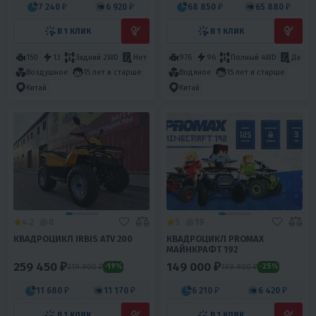
7 240 ₽
6 920 ₽
68 850 ₽
65 880 ₽
В 1 КЛИК
В 1 КЛИК
150
13
Задний 2WD
Нет
976
96
Полный 4WD
Да
Воздушное
15 лет и старше
Водяное
15 лет и старше
Китай
Китай
4.2
0
5
19
КВАДРОЦИКЛ IRBIS ATV 200
КВАДРОЦИКЛ PROMAX
МАЙНКРАФТ 192
259 450 ₽
149 000 ₽
319 900 ₽
199 900 ₽
-19%
-25%
11 680 ₽
11 170 ₽
6 210 ₽
6 420 ₽
В 1 КЛИК
В 1 КЛИК