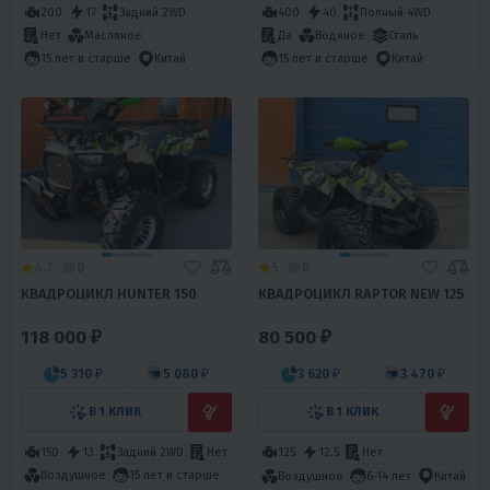
200
17
Задний 2WD
400
40
Полный 4WD
Нет
Масляное
Да
Водяное
Сталь
15 лет и старше
Китай
15 лет и старше
Китай
4.7
0
5
0
КВАДРОЦИКЛ HUNTER 150
КВАДРОЦИКЛ RAPTOR NEW 125
118 000 ₽
80 500 ₽
5 310 ₽
5 080 ₽
3 620 ₽
3 470 ₽
В 1 КЛИК
В 1 КЛИК
150
13
Задний 2WD
Нет
125
12.5
Нет
Воздушное
15 лет и старше
Воздушное
6-14 лет
Китай