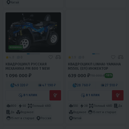
Китай
НОВИНКА
4.8
0
3.9
0
КВАДРОЦИКЛ РУССКАЯ
КВАДРОЦИКЛ LINHAI-YAMAHA
МЕХАНИКА РМ 800 Т NEW
M550L (EFI) ИНЖЕКТОР
1 096 000 ₽
639 000 ₽
710 000 ₽
-10%
49 320 ₽
47 190 ₽
28 760 ₽
27 510 ₽
В 1 КЛИК
В 1 КЛИК
800
60
Полный 4WD
550
38
Полный 4WD
Да
Да
Водяное
Водяное
15 лет и старше
15 лет и старше
Россия
Китай