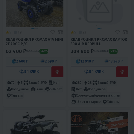
5
19
5
23
КВАДРОЦИКЛ PROMAX ATV MINI
КВАДРОЦИКЛ PROMAX RAPTOR
2T 70CC Р/С
300 AIR REDBULL
62 400 ₽
309 800 ₽
92 400 ₽
389 800 ₽
-32%
-21%
2 600 ₽
2 690 ₽
12 910 ₽
13 340 ₽
В 1 КЛИК
В 1 КЛИК
70
5
Задний 2WD
Нет
280
28
Задний 2WD
Воздушное
Сталь
6-14 лет
Нет
Воздушное
Хромомолибденовый сплав
Тайвань
15 лет и старше
Тайвань