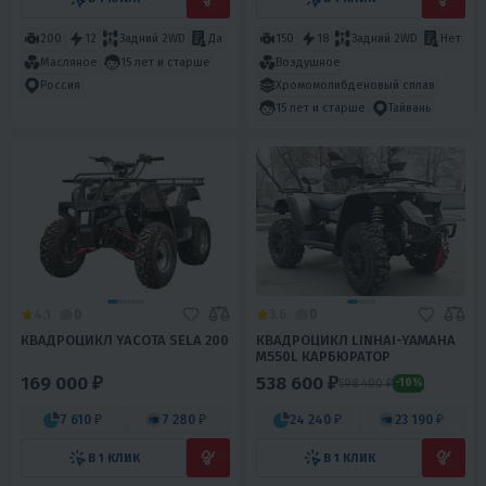
200
12
Задний 2WD
Да
150
18
Задний 2WD
Нет
Масляное
15 лет и старше
Воздушное
Хромомолибденовый сплав
Россия
15 лет и старше
Тайвань
4.1
0
3.6
0
КВАДРОЦИКЛ YACOTA SELA 200
КВАДРОЦИКЛ LINHAI-YAMAHA
M550L КАРБЮРАТОР
169 000 ₽
538 600 ₽
598 400 ₽
-10%
7 610 ₽
7 280 ₽
24 240 ₽
23 190 ₽
В 1 КЛИК
В 1 КЛИК