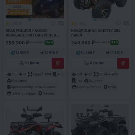
ХИТ ПРОДАЖ
5
13
4
0
КВАДРОЦИКЛ PROMAX
КВАДРОЦИКЛ GRIZZLY 300
RENEGADE 280 LONG WINCH
(4WD)
PRO
299 900 ₽
240 000 ₽
349 900 ₽
292 600 ₽
-14%
-18%
12 500 ₽
12 910 ₽
10 800 ₽
10 330 ₽
В 1 КЛИК
В 1 КЛИК
250
31
Задний 2WD
Нет
250
22
Полный 4WD
Масляное
Нет
Водяное
Хромомолибденовый сплав
15 лет и старше
Китай
15 лет и старше
Тайвань