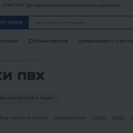
X-MOTORS
Доставка и оплата
Контакты
Письмо директору
ЛОГ ТОВАРОВ
Ы ПРОДАЖ
ОТЗЫВЫ КЛИЕНТОВ
ВИДЕООБЗОРЫ ОТ X-MOTOR
адувные лодки ПВХ
И ПВХ
ры для катеров и лодок
Под навесной транец
Надувное дно
НДНД
НДВД