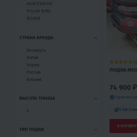
HUNTERBOAT
POLAR BIRD
ROGER
БУРЛАК
ALTAIR-PRO
СТРАНА БРЕНДА
ANGLER
ANNKOR
Беларусь
BADGER
Китай
5
BARRAKUDA
Корея
ЛОДКА MIS
BERING
Россия
CATFISH
Япония
GAVIAL
74 900 ₽
GLADIATOR-X-MOTORS-EDITION
Гарантия л
ВЫСОТА ТРАНЦА
GOLFSTREAM
GRINDA
3 120 ₽
/м
S
HDX
HYDRA
В КОРЗИНУ
IVLERBOAT
ТИП ЛОДКИ
MARCOBOATS