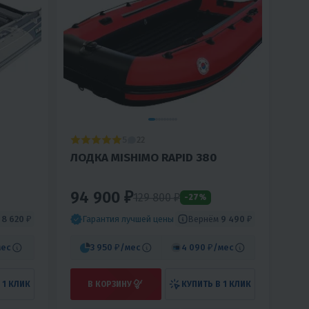
5
22
ЛОДКА MISHIMO RAPID 380
94 900 ₽
129 800
₽
-27%
м
8 620 ₽
Вернём
9 490 ₽
Гарантия лучшей цены
мес
3 950 ₽
/мес
4 090 ₽
/мес
 1 КЛИК
В КОРЗИНУ
КУПИТЬ В 1 КЛИК