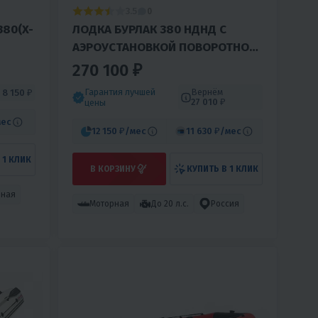
3.5
0
380(X-
ЛОДКА БУРЛАК 380 НДНД С
АЭРОУСТАНОВКОЙ ПОВОРОТНОЙ
15 Л.С.
270 100 ₽
Гарантия лучшей
Вернём
м
8 150 ₽
27 010 ₽
цены
мес
12 150 ₽
/мес
11 630 ₽
/мес
 1 КЛИК
В КОРЗИНУ
КУПИТЬ В 1 КЛИК
рная
Моторная
До 20 л.с.
Россия