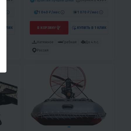
Гарантия лучшей цены
мес
1 040 ₽
/мес
1 070 ₽
/мес
 1 КЛИК
В КОРЗИНУ
КУПИТЬ В 1 КЛИК
рная
Натяжное
Гребная
До 4 л.с.
Россия