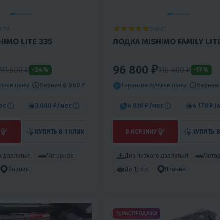
5
19
21
IMO LITE 335
ЛОДКА MISHIMO FAMILY LIT
96 800 ₽
91 500
₽
116 400
₽
-24%
-17%
Вернём
6 960 ₽
Вернём
учшей цены
Гарантия лучшей цены
ес
3 000 ₽
/мес
4 030 ₽
/мес
4 170 ₽
/
КУПИТЬ В 1 КЛИК
В КОРЗИНУ
КУПИТЬ В
о давления
Моторная
Дно низкого давления
Мото
Япония
До 15 л.с.
Япония
РАСПРОДАЖА