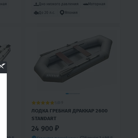
рная
Дно низкого давления
Моторная
До 20 л.с.
Япония
5
9
ЛОДКА ГРЕБНАЯ ДРАККАР 2600
STANDART
24 900 ₽
6 490 ₽
Вернём
2 490 ₽