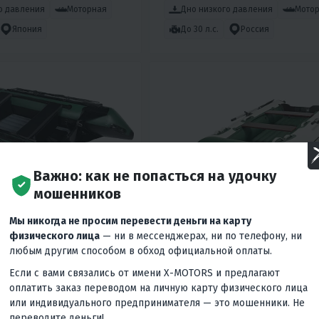
о давления
Моторная
Дно низкого давления
Мото
Япония
До 30 л.с.
Россия
Важно: как не попасться на удочку
мошенников
Мы никогда не просим перевести деньги на карту
физического лица
— ни в мессенджерах, ни по телефону, ни
5
3
16
любым другим способом в обход официальной оплаты.
INE X-AIR MAX 340(X-
ЛОДКА MISHIMO LITE 315
ITION)
Если с вами связались от имени X-MOTORS и предлагают
оплатить заказ переводом на личную карту физического лица
64 900 ₽
99 730
₽
87 900
₽
-28%
-26%
или индивидуального предпринимателя — это мошенники. Не
переводите деньги!
Вернём
7 180 ₽
Вернём