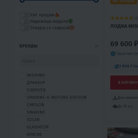
ХИТ ПРОДАЖ
Хит продаж
5
Надежные модели
ЛОДКА MISH
Товары со скидкой
69 600 ₽
БРЕНДЫ
Гарантия л
2 900 ₽
/м
MISHIMO
ДРАККАР
В КОРЗИНУ
SIBRIVER
SMARINE-X-MOTORS-EDITION
Дно низког
OMOLON
До 10 л.с.
SMARINE
SOLAR
GLADIATOR
APACHE