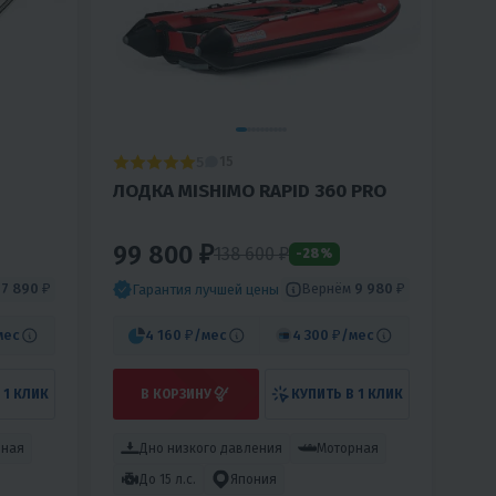
5
15
ЛОДКА MISHIMO RAPID 360 PRO
99 800 ₽
138 600
₽
-28%
м
7 890 ₽
Вернём
9 980 ₽
Гарантия лучшей цены
мес
4 160 ₽
/мес
4 300 ₽
/мес
 1 КЛИК
В КОРЗИНУ
КУПИТЬ В 1 КЛИК
рная
Дно низкого давления
Моторная
До 15 л.с.
Япония