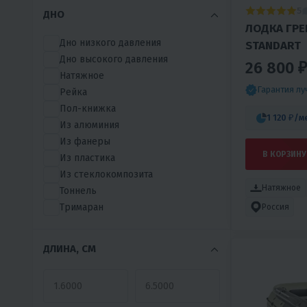
До 80 л.с
ТАЙМЕНЬ
5
ДНО
До 90 л.с
ТОНАР
ЛОДКА ГРЕ
ФАВОРИТ
Дно низкого давления
STANDART
ФЛАГМАН
Дно высокого давления
26 800 ₽
ФРЕГАТ
Натяжное
Гарантия л
Рейка
Пол-книжка
1 120 ₽
/м
Из алюминия
Из фанеры
В КОРЗИНУ
Из пластика
Из стеклокомпозита
Натяжное
Тоннель
Тримаран
Россия
ДЛИНА, СМ