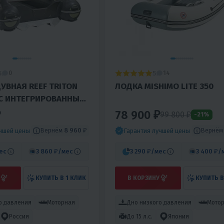
5
5
0
14
УВНАЯ REEF TRITON
ЛОДКА MISHIMO LITE 350
 С ИНТЕГРИРОВАННЫМ
РТОМ
₽
78 900 ₽
99 800
₽
-21%
Вернём
8 960 ₽
Вернё
учшей цены
Гарантия лучшей цены
ес
3 860 ₽
/мес
3 290 ₽
/мес
3 400 ₽
/
КУПИТЬ В 1 КЛИК
В КОРЗИНУ
КУПИТЬ В
о давления
Моторная
Дно низкого давления
Мото
Россия
До 15 л.с.
Япония