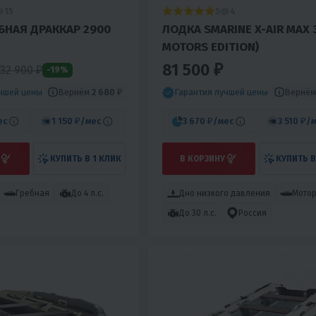
5
15
4
БНАЯ ДРАККАР 2900
ЛОДКА SMARINE X-AIR MAX 
MOTORS EDITION)
81 500 ₽
32 900
₽
-19%
Вернём
2 680 ₽
Вернё
учшей цены
Гарантия лучшей цены
ес
1 150 ₽
/мес
3 670 ₽
/мес
3 510 ₽
/
КУПИТЬ В 1 КЛИК
В КОРЗИНУ
КУПИТЬ В
Гребная
До 4 л.с.
Дно низкого давления
Мото
До 30 л.с.
Россия