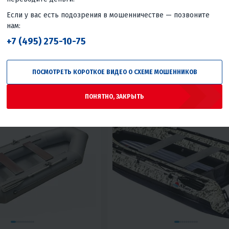
учшей цены
Гарантия лучшей цены
Если у вас есть подозрения в мошенничестве — позвоните
ес
3 090 ₽
/мес
2 700 ₽
/мес
2 790 ₽
/
нам:
+7 (495) 275-10-75
КУПИТЬ В 1 КЛИК
В КОРЗИНУ
КУПИТЬ В
ПОСМОТРЕТЬ КОРОТКОЕ ВИДЕО О СХЕМЕ МОШЕННИКОВ
о давления
Моторная
Дно низкого давления
Мото
Россия
До 10 л.с.
Япония
ПОНЯТНО, ЗАКРЫТЬ