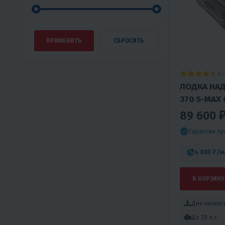
4.
ЛОДКА НАД
370 S-MAX
ФАЛЬШБО
89 600 
Гарантия л
4 030 ₽
/м
В КОРЗИНУ
Дно низког
До 20 л.с.