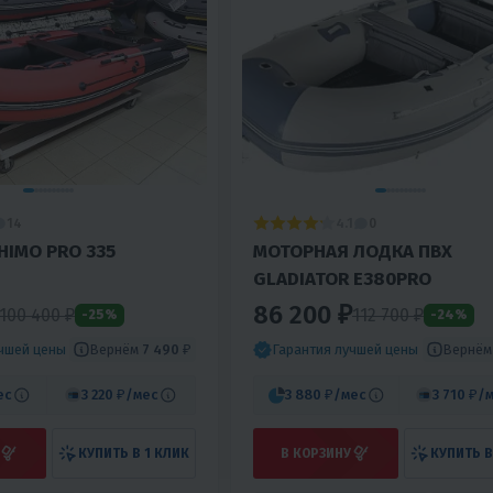
4.1
14
0
HIMO PRO 335
МОТОРНАЯ ЛОДКА ПВХ
GLADIATOR E380PRO
86 200 ₽
100 400
₽
112 700
₽
-25%
-24%
Вернём
7 490 ₽
Вернё
учшей цены
Гарантия лучшей цены
ес
3 220 ₽
/мес
3 880 ₽
/мес
3 710 ₽
/
КУПИТЬ В 1 КЛИК
В КОРЗИНУ
КУПИТЬ В