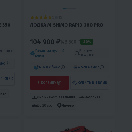
5
15
E 350
ЛОДКА MISHIMO RAPID 380 PRO
104 900 ₽
148 800
₽
-30%
Гарантия лучшей
Вернём
9 680 ₽
10 490 ₽
цены
мес
4 370 ₽
/мес
4 520 ₽
/мес
 1 КЛИК
В КОРЗИНУ
КУПИТЬ В 1 КЛИК
рная
Дно низкого давления
Моторная
До 20 л.с.
Япония