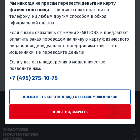
ИНН
Мы никогда не просим перевести деньги на карту
5403079820
физического лица
— ни в мессенджерах, ни по
телефону, ни любым другим способом в обход
официальной оплаты.
Если с вами связались от имени X-MOTORS и предлагают
МОТОСАЛОН «X-MOTORS» ЯВЛЯЕТСЯ
оплатить заказ переводом на личную карту физического
ОФИЦИАЛЬНЫМ ДИЛЕРОМ
СЛЕДУЮЩИХ
лица или индивидуального предпринимателя — это
ПРОИЗВОДИТЕЛЕЙ:
мошенники. Не переводите деньги!
Если у вас есть подозрения в мошенничестве —
позвоните нам:
+7 (495) 275-10-75
ПОСМОТРЕТЬ КОРОТКОЕ ВИДЕО О СХЕМЕ МОШЕННИКОВ
ЗАДАТЬ ВОПРОС
ПОНЯТНО, ЗАКРЫТЬ
X-MOTORS
ПОКУПАТЕЛЯМ
СЕРВИС