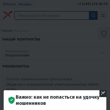
+7 (495) 275-10-75
Киров
Магазины
Главная
Реквизиты
НАШИ КОНТАКТЫ
Выбрать раздел:
Покупателям
РЕКВИЗИТЫ
Полное наименование организации
Общество с ограниченной ответственностью «МАКС-
МОТО»
Почтовый адрес
Важно: как не попасться на удочку
628406, ХМАО-Югра, г. Сургут, ул. Быстринская, д. 20, а/я
мошенников
269