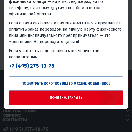
физического лица
— ни в мессенджерах, ни по
телефону, ни любым другим способом в обход
официальной оплаты.
Если с вами связались от имени X-MOTORS и предлагают
НАЙТИ
оплатить заказ переводом на личную карту физического
лица или индивидуального предпринимателя — это
ПЕРЕЙТИ В КАТАЛОГ
мошенники. Не переводите деньги!
Если у вас есть подозрения в мошенничестве —
позвоните нам:
+7 (495) 275-10-75
ЗАДАТЬ ВОПРОС
ПОСМОТРЕТЬ КОРОТКОЕ ВИДЕО О СХЕМЕ МОШЕННИКОВ
ПОНЯТНО, ЗАКРЫТЬ
X-MOTORS
ПОКУПАТЕЛЯМ
СЕРВИС
КОНТАКТЫ
+7 (495) 275-10-75