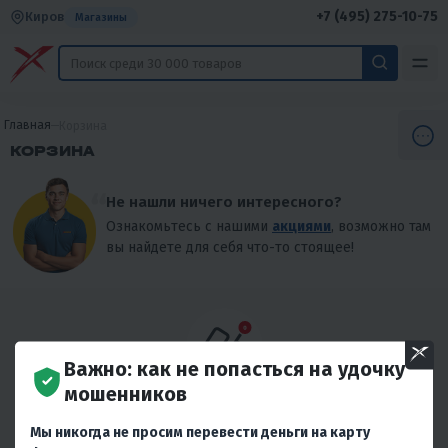
+7 (495) 275-10-75
Киров
Магазины
Главная
Корзина
КОРЗИНА
Не нашли ничего интересного?
Ознакомьтесь с нашими
акциями
, возможно там
вы найдете для себя что-то стоящее!
Важно: как не попасться на удочку
мошенников
В вашей корзине нет товаров
Ваша корзина пока что пуста. В каталоге вы найдёте много
Мы никогда не просим перевести деньги на карту
интересных товаров.