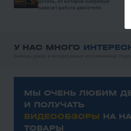
деталь, от которой напрямую
зависит работа двигателя
У НАС МНОГО
ИНТЕРЕС
Любишь драйв и интересуешься мототехникой? Подпи
МЫ ОЧЕНЬ ЛЮБИМ Д
И ПОЛУЧАТЬ
ВИДЕООБЗОРЫ
НА Н
ТОВАРЫ