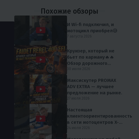
Похожие обзоры
И Wi-fi подключил, и
мотоцикл приобрел😅
7 августа 2026
Круизер, который не
бьет по карману🔥🔥
Обзор дорожного
мотоцикла FAIDET Rebel
30 июля 2026
400 EFI от мX-MOTORS
Максискутер PROMAX
ADV EXTRA — лучшее
предложение на рынке.
27 июля 2026
Настоящая
клиентоориентированность
в сети мотоцентров X-
MOTORS 😎
24 июля 2026