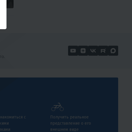
го.
накомиться с
Получить реальное
кими
представление о его
иками
внешнем виде