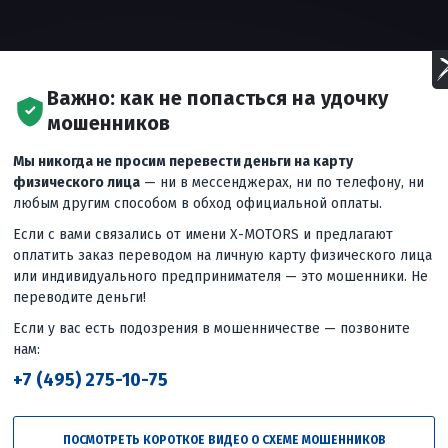
Важно: как не попасться на удочку
мошенников
Мы никогда не просим перевести деньги на карту
физического лица
— ни в мессенджерах, ни по телефону, ни
любым другим способом в обход официальной оплаты.
Если с вами связались от имени X-MOTORS и предлагают
оплатить заказ переводом на личную карту физического лица
зываем комплектацию, подвеску, тормоза, колеса и качество
или индивидуального предпринимателя — это мошенники. Не
большинства конкурентов, и отвечаем на вопрос: стоит ли
переводите деньги!
Если у вас есть подозрения в мошенничестве — позвоните
350-кубовым двигателем с жидкостным охлаждением мощность
...
еще
нам:
+7 (495) 275-10-75
Следующее
вид
Сколько можно сэкономить на
ПОСМОТРЕТЬ КОРОТКОЕ ВИДЕО О СХЕМЕ МОШЕННИКОВ