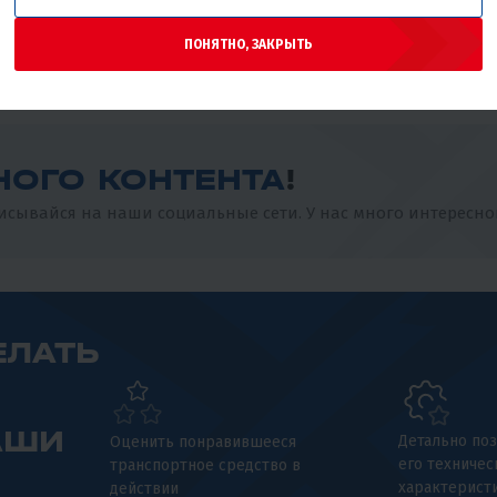
бензине? ⛽️ #xmotors #эндуро
ПОНЯТНО, ЗАКРЫТЬ
НОГО КОНТЕНТА
!
сывайся на наши социальные сети. У нас много интересно
ЕЛАТЬ
АШИ
Детально поз
Оценить понравившееся
его техничес
транспортное средство в
характерист
действии