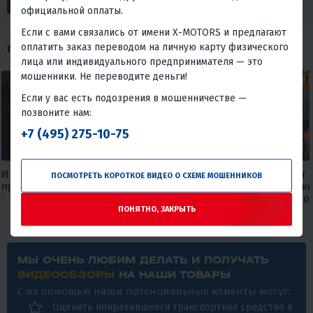
официальной оплаты.
Если с вами связались от имени X-MOTORS и предлагают
оплатить заказ переводом на личную карту физического
ПОХОЖИЕ ОБЗОРЫ
лица или индивидуального предпринимателя — это
мошенники. Не переводите деньги!
Если у вас есть подозрения в мошенничестве —
позвоните нам:
+7 (495) 275-10-75
И Wi-fi подключил, и мотоцикл
Круизер, который не бьет 
ПОСМОТРЕТЬ КОРОТКОЕ ВИДЕО О СХЕМЕ МОШЕННИКОВ
приобрел😅
карману🔥🔥 Обзор дорожн
7 августа 2026
мотоцикла FAIDET Rebel 400
ПОНЯТНО, ЗАКРЫТЬ
от мX-MOTORS
30 июля 2026
МЫ ОЧЕНЬ ЛЮБИМ ДЕЛАТЬ И ПОЛУЧАТЬ
ВИДЕООБЗОРЫ
НА НАШИ ТОВАРЫ
С их помощью наши потенциальные клиенты могут:
Оценить понравившееся транспортное средство в