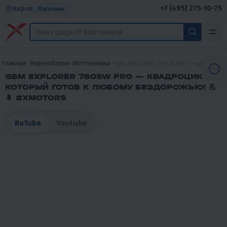
+7 (495) 275-10-75
Киров
Магазины
Главная
Видеообзоры
Мототехника
GBM EXPLORER 780SW PRO — квадроцикл
GBM EXPLORER 780SW PRO — КВАДРОЦИКЛ,
КОТОРЫЙ ГОТОВ К ЛЮБОМУ БЕЗДОРОЖЬЮ! 💪
🌲 #XMOTORS
RuTube
Youtube