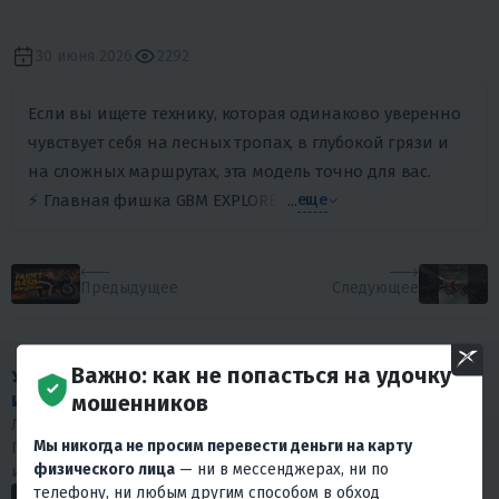
30 июня 2026
2292
Если вы ищете технику, которая одинаково уверенно
чувствует себя на лесных тропах, в глубокой грязи и
на сложных маршрутах, эта модель точно для вас.
⚡️ Главная фишка GBM EXPLORER 780SW PRO — наличие ПС
...
еще
Предыдущее
Следующее
Важно: как не попасться на удочку
У НАС МНОГО
мошенников
ИНТЕРЕСНОГО КОНТЕНТА
!
Любишь драйв и интересуешься мототехникой?
Мы никогда не просим перевести деньги на карту
Подписывайся на наши социальные сети. У нас много
физического лица
— ни в мессенджерах, ни по
интересного.
телефону, ни любым другим способом в обход