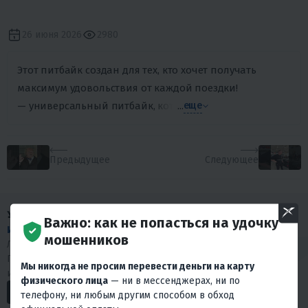
26 июня 2026
2980
Этот питбайк создан для тех, кто хочет получать
максимум удовольствия от каждой поездки!
— универсальный питбайк, который отлично подойдет ка
...
еще
Предыдущее
Следующее
У НАС МНОГО
Важно: как не попасться на удочку
ИНТЕРЕСНОГО КОНТЕНТА
!
мошенников
Любишь драйв и интересуешься мототехникой?
Подписывайся на наши социальные сети. У нас много
Мы никогда не просим перевести деньги на карту
интересного.
физического лица
— ни в мессенджерах, ни по
телефону, ни любым другим способом в обход