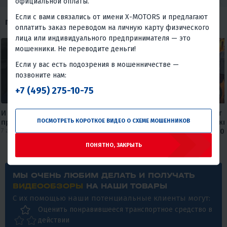
официальной оплаты.
Если с вами связались от имени X-MOTORS и предлагают
ПОХОЖИЕ ОБЗОРЫ
оплатить заказ переводом на личную карту физического
лица или индивидуального предпринимателя — это
мошенники. Не переводите деньги!
Если у вас есть подозрения в мошенничестве —
позвоните нам:
+7 (495) 275-10-75
И Wi-fi подключил, и мотоцикл
Круизер, который не бьет 
ПОСМОТРЕТЬ КОРОТКОЕ ВИДЕО О СХЕМЕ МОШЕННИКОВ
приобрел😅
карману🔥🔥 Обзор дорожн
7 августа 2026
мотоцикла FAIDET Rebel 400
от мX-MOTORS
ПОНЯТНО, ЗАКРЫТЬ
30 июля 2026
МЫ ОЧЕНЬ ЛЮБИМ ДЕЛАТЬ И ПОЛУЧАТЬ
ВИДЕООБЗОРЫ
НА НАШИ ТОВАРЫ
С их помощью наши потенциальные клиенты могут:
Оценить понравившееся транспортное средство в
действии