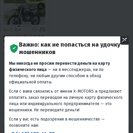
4.7
0
КРОССОВЫЙ (ЭНДУРО)
МОТОЦИКЛ BESUDA
Важно: как не попасться на удочку
008 BSD300-3 300СС
129 900 ₽
мошенников
159 900 ₽
-19%
Мы никогда не просим перевести деньги на карту
5 850 ₽
5 590 ₽
физического лица
— ни в мессенджерах, ни по
В 1 КЛИК
телефону, ни любым другим способом в обход
официальной оплаты.
300
23
Если с вами связались от имени X-MOTORS и предлагают
Механика
4T
оплатить заказ переводом на личную карту физического
Нет
Воздушное
лица или индивидуального предпринимателя — это
Китай
мошенники. Не переводите деньги!
Если у вас есть подозрения в мошенничестве —
позвоните нам:
ГАРАНТИРУЕМ ЛУЧШИЕ ЦЕНЫ! ВЕРНЕМ 110%