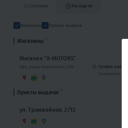
Списком
На карте
Магазины
Пункты выдачи
1
Магазины:
Магазин “X-MOTORS”
График работы
Уфа, улица Новоженова, 90Б
Ежедневно 10:0
2
Пункты выдачи:
ул. Трамвайная, 2/13