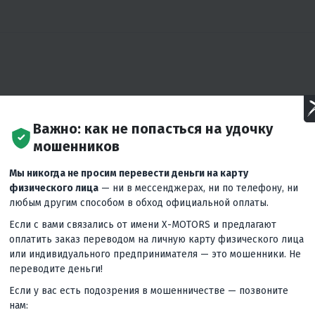
Важно: как не попасться на удочку
мошенников
:
Телефоны:
Сервисный центр:
Мы никогда не просим перевести деньги на карту
+7 (347) 229-23-80
+7 (347) 229-23-8
0-19:00
физического лица
— ни в мессенджерах, ни по телефону, ни
Ежедневно 10:00-19:00
Пн-Пт 10:00-19:00
любым другим способом в обход официальной оплаты.
Если с вами связались от имени X-MOTORS и предлагают
оплатить заказ переводом на личную карту физического лица
или индивидуального предпринимателя — это мошенники. Не
переводите деньги!
График работы:
Телефо
+7 800 
Пн: 09:00 -
Чт: 09:00 - 19:00
Если у вас есть подозрения в мошенничестве — позвоните
+7 347 
19:00
Пт: 09:00 -
нам: