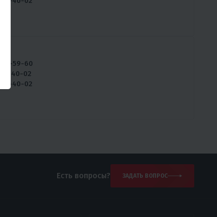
737-40-02
ны:
234-59-60
257-40-02
737-40-02
Есть вопросы?
ЗАДАТЬ ВОПРОС