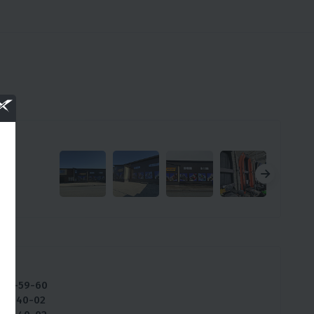
0
ны:
234-59-60
257-40-02