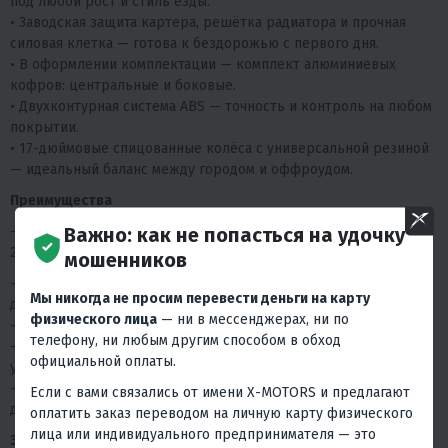
под любой рост и стиль езды.
• Заводская защита картера, решётка радиатора и прочная
силовая клетка — готова к бездорожью с первого дня.
• В оформлении комплектации — комплект алюминиевых
кофров: центральные и боковые.
• Двухконтурная система ABS — точность и контроль на любом
покрытии.
• 17-дюймовые спицованные колёса с универсальной резиной
— идеальный баланс между городом и оффроудом.
Преимущества
Важно: как не попасться на удочку
— В продаже Оригинальная европейская модель MITT 530 с
2023 года и с различными отзывами.
мошенников
— 3 года официальной гарантии — уверенность, которая не
Мы никогда не просим перевести деньги на карту
дает конкурентов.
физического лица
— ни в мессенджерах, ни по
— Официальная поставка и сервис FAIDET по всей России.
телефону, ни любым другим способом в обход
— Надёжный двигатель с характером HONDA — живой отклик,
официальной оплаты.
уверенная тяга, плавная работа.
— Мощь и стиль турэндуро, созданный для приключений, а не
Если с вами связались от имени X-MOTORS и предлагают
для витрины.
оплатить заказ переводом на личную карту физического
лица или индивидуального предпринимателя — это
Заключение