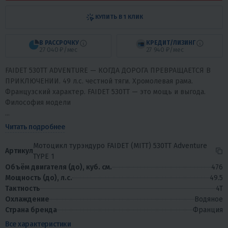
КУПИТЬ В 1 КЛИК
В РАССРОЧКУ
КРЕДИТ/ЛИЗИНГ
27 040 ₽/мес
27 940 ₽/мес
FAIDET 530TT ADVENTURE — КОГДА ДОРОГА ПРЕВРАЩАЕТСЯ В
ПРИКЛЮЧЕНИИ. 49 л.с. честной тяги. Хромолевая рама.
Французский характер. FAIDET 530TT — это мощь и выгода.
Философия модели
...
Читать подробнее
Мотоцикл турэндуро FAIDET (MITT) 530TT Adventure
Артикул
TYPE 1
Объём двигателя (до), куб. см.
476
Мощность (до), л.с.
49.5
Тактность
4T
Охлаждение
Водяное
Страна бренда
Франция
Все характеристики