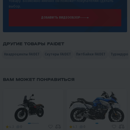
товару. Возможно именно он поможет покупателям сделать
выбор.
ДОБАВИТЬ ВИДЕООБЗОР
ДРУГИЕ ТОВАРЫ FAIDET
Квадроциклы FAIDET
Скутеры FAIDET
Питбайки FAIDET
Турэндуро 
ВАМ МОЖЕТ ПОНРАВИТЬСЯ
4.3
0
4.1
0