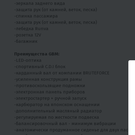
-зеркала заднего вида
-защита рук (от камней, веток, песка)
-спинка пассажира
-защита рук (от камней, веток, песка)
-лебедка Runva
-розетка 12V
-багажник
Преимущества GBM:
-LED-оптика
-спортивный C.D.I блок
-карданный вал от компании BRUTEFORCE
-усиленная конструкция рамы
-противоскользящие подножки
-электронная панель приборов
-электростартер + ручной запуск
-карбюратор на японском оснащении
-дополнительный масляный радиатор
-регулируемая по жесткости подвеска
-балансировочный вал - минимум вибрации
-анатомически продуманное сиденье для двух пасса