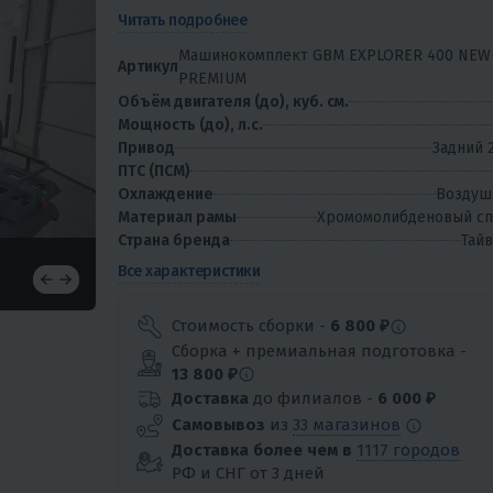
ассортимент техники, от детских мини-квадроцик
Читать подробнее
до...
Машинокомплект GBM EXPLORER 400 NEW
Артикул
PREMIUM
Объём двигателя (до), куб. см.
Мощность (до), л.с.
Привод
Задний 
ПТС (ПСМ)
Охлаждение
Воздуш
Материал рамы
Хромомолибденовый сп
Страна бренда
Тай
Все характеристики
Стоимость сборки -
6 800 ₽
Сборка + премиальная подготовка -
13 800 ₽
Доставка
до филиалов -
6 000 ₽
Самовывоз
из
33 магазинов
Доставка более чем в
1117 городов
РФ и СНГ от 3 дней