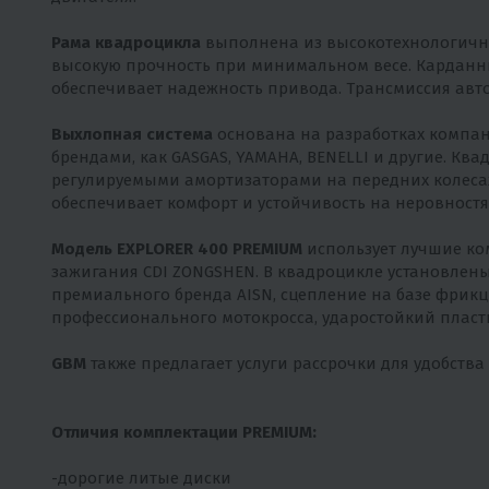
Рама квадроцикла
выполнена из высокотехнологично
высокую прочность при минимальном весе. Карданны
обеспечивает надежность привода. Трансмиссия авто
Выхлопная система
основана на разработках компани
брендами, как GASGAS, YAMAHA, BENELLI и другие. Кв
регулируемыми амортизаторами на передних колесах
обеспечивает комфорт и устойчивость на неровностя
Модель EXPLORER 400 PREMIUM
использует лучшие ко
зажигания CDI ZONGSHEN. В квадроцикле установлены
премиального бренда AISN, сцепление на базе фрикц
профессионального мотокросса, ударостойкий пласти
GBM
также предлагает услуги рассрочки для удобства
Отличия комплектации PREMIUM:
-дорогие литые диски