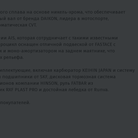
го сплава на основе никель-хрома, что обеспечивает
й вал от бренда DAIKON, лидера в мотоспорте,
матическая CVT.
и AIS, которая сотрудничает с такими известными
адроцикл оснащен отличной подвеской от FASTACE с
 и моно-амортизатором на заднем маятнике, что
х рельефа.
мплектующие, включая карбюратор KEIHIN JAPAN и систему
 подшипники от SKF, дисковая тормозная система
ионов компании HINSON, руль FATBAR из
к RXF PLAST PRO и достойная лебедка от Runva.
 покупателей.