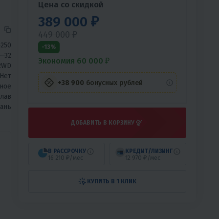
Цена со скидкой
лов
389 000 ₽
449 000 ₽
250
-13%
32
Экономия 60 000 ₽
2WD
Нет
+38 900
бонусных рублей
ное
лав
вань
ДОБАВИТЬ В КОРЗИНУ
В РАССРОЧКУ
КРЕДИТ/ЛИЗИНГ
16 210 ₽/мес
12 970 ₽/мес
КУПИТЬ В 1 КЛИК