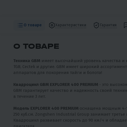
О товаре
Характеристики
Гарантия
О ТОВАРЕ
Техника GBM
имеет высочайший уровень качества и н
TGB, Cectek и другие. GBM имеет широкий ассортиме
аппаратов для покорения тайги и болота!
Квадроцикл GBM EXPLORER 400 PREMIUM
- это высоко
GBM гарантирует качество и надежность своей техник
в течение 3 лет.
Модель EXPLORER 400 PREMIUM
оснащена мощным 4-та
250 куб.см. Zongshen Industrial Group занимает треть
Квадроцикл развивает скорость до 90 км/ч и облада
двигателя.