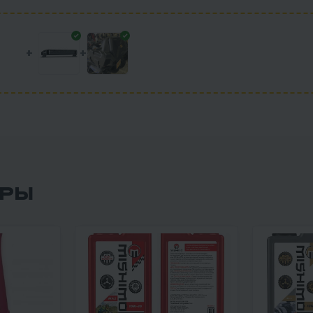
+
+
АРЫ