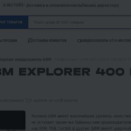
X-MOTORS
Доставка и оплата
Контакты
Письмо директору
ЛОГ ТОВАРОВ
Ы ПРОДАЖ
ОТЗЫВЫ КЛИЕНТОВ
ВИДЕООБЗОРЫ ОТ X-MOTOR
тарные квадроциклы GBM
Квадроцикл GBM EXPLORER 400 NEW 
M EXPLORER 400
осматривают
5
купили на этой неделе
Техника GBM имеет высочайший уровень качества
не уступает таким-же Тайваньским производителя
как SYM, TGB, Cectek и другие. GBM имеет широки