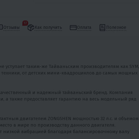
17
Отзывы
Как получить
Оплата
Полезное
е уступает таким-же Тайваньским производителям как SYM
нт техники, от детских мини-квадроциклов до самых мощных
качественный и надежный тайваньский бренд. Компания
и, а также предоставляет гарантию на весь модельный ряд
ктным двигателем ZONGSHEN мощностью 32 л.с. и объемом
е место в мире по производству данного двигателя.
ет низкой вибрацией благодаря балансировочному валу